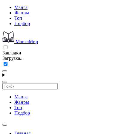
Манга
Жанры
Топ
Подбор
МангаМир
Закладки
Загрузка...
Манга
Жанры
Топ
Подбор
Главная