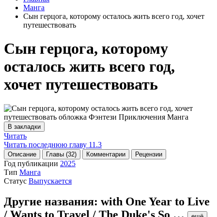
Манга
Сын герцога, которому осталось жить всего год, хочет
путешествовать
Сын герцога, которому
осталось жить всего год,
хочет путешествовать
В закладки
Читать
Читать последнюю главу
11.3
Описание
Главы (32)
Комментарии
Рецензии
Год публикации
2025
Тип
Манга
Статус
Выпускается
Другие названия:
with One Year to Live
/ Wants to Travel / The Duke's So
…
ещё