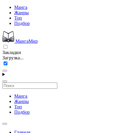
Манга
Жанры
Топ
Подбор
МангаМир
Закладки
Загрузка...
Манга
Жанры
Топ
Подбор
Главная