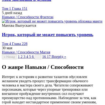
Том 1 Глава 151
5 дней назад
Навыки / Способности
Фэнтези
Манхва
Выпускается
Игрок, который не может повысить уровень
Том 4 Глава 228
30 мая
Навыки / Способности
Магия
1
2
3
4
5
6
16
17
Вперёд »
« Назад
...
О жанре Навыки / Способности
Интерес к историям о развитии талантов обусловлен
желанием увидеть процесс трансформации обычного
человека в мастера своего дела. Читатели сопереживают
персонажам, которые через упорные тренировки или
внезапное пробуждение внутренних сил получают
преимущество над противниками. Наблюдение за тем, как
герой находит нестандартное применение своим умениям,