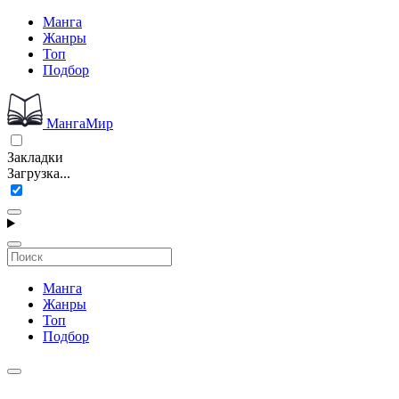
Манга
Жанры
Топ
Подбор
МангаМир
Закладки
Загрузка...
Манга
Жанры
Топ
Подбор