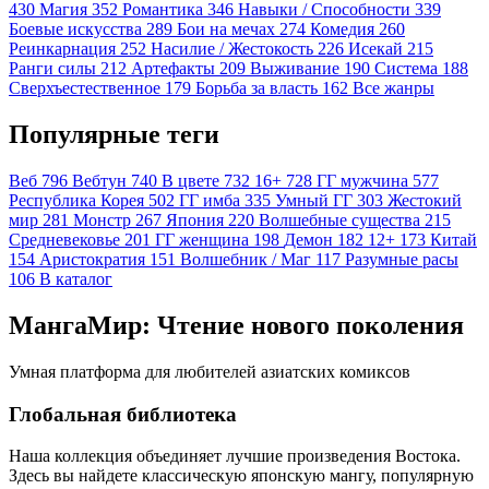
430
Магия
352
Романтика
346
Навыки / Способности
339
Боевые искусства
289
Бои на мечах
274
Комедия
260
Реинкарнация
252
Насилие / Жестокость
226
Исекай
215
Ранги силы
212
Артефакты
209
Выживание
190
Система
188
Сверхъестественное
179
Борьба за власть
162
Все жанры
Популярные теги
Веб
796
Вебтун
740
В цвете
732
16+
728
ГГ мужчина
577
Республика Корея
502
ГГ имба
335
Умный ГГ
303
Жестокий
мир
281
Монстр
267
Япония
220
Волшебные существа
215
Средневековье
201
ГГ женщина
198
Демон
182
12+
173
Китай
154
Аристократия
151
Волшебник / Маг
117
Разумные расы
106
В каталог
МангаМир: Чтение нового поколения
Умная платформа для любителей азиатских комиксов
Глобальная библиотека
Наша коллекция объединяет лучшие произведения Востока.
Здесь вы найдете классическую японскую мангу, популярную