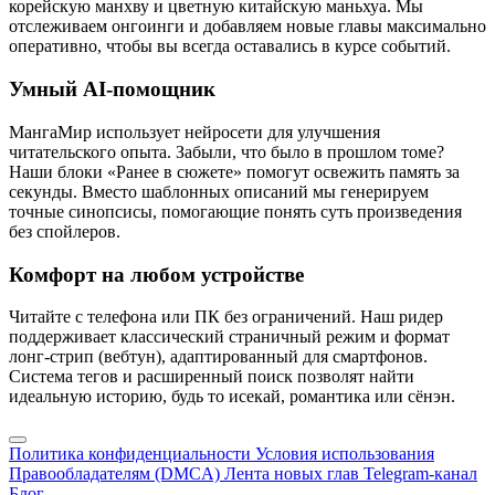
корейскую манхву и цветную китайскую маньхуа. Мы
отслеживаем онгоинги и добавляем новые главы максимально
оперативно, чтобы вы всегда оставались в курсе событий.
Умный AI-помощник
МангаМир использует нейросети для улучшения
читательского опыта. Забыли, что было в прошлом томе?
Наши блоки «Ранее в сюжете» помогут освежить память за
секунды. Вместо шаблонных описаний мы генерируем
точные синопсисы, помогающие понять суть произведения
без спойлеров.
Комфорт на любом устройстве
Читайте с телефона или ПК без ограничений. Наш ридер
поддерживает классический страничный режим и формат
лонг-стрип (вебтун), адаптированный для смартфонов.
Система тегов и расширенный поиск позволят найти
идеальную историю, будь то исекай, романтика или сёнэн.
Политика конфиденциальности
Условия использования
Правообладателям (DMCA)
Лента новых глав
Telegram-канал
Блог