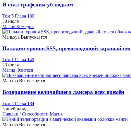
Я стал графским ублюдком
Том 5 Глава 180
30 июля
Магия
Комедия
Маньхуа
Выпускается
Паладин уровня SSS, превосходящий здравый см
Том 1 Глава 149
23 июля
Магия
Фэнтези
Манхва
Выпускается
Возвращение величайшего лансера всех времён
Том 4 Глава 184
5 дней назад
Навыки / Способности
Магия
Манхва
Выпускается