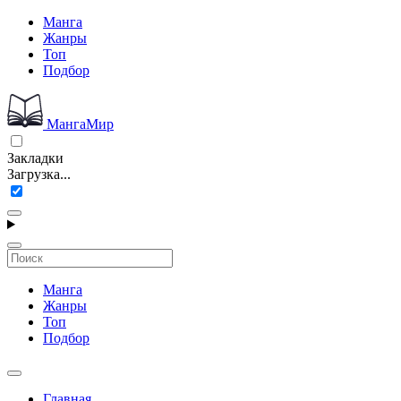
Манга
Жанры
Топ
Подбор
МангаМир
Закладки
Загрузка...
Манга
Жанры
Топ
Подбор
Главная