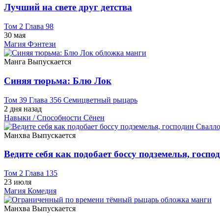
Лучший на свете друг детства
Том 2 Глава 98
30 мая
Магия
Фэнтези
Манга
Выпускается
Синяя тюрьма: Блю Лок
Том 39 Глава 356 Семицветный рыцарь
2 дня назад
Навыки / Способности
Сёнен
Манхва
Выпускается
Ведите себя как подобает боссу подземелья, госпо
Том 2 Глава 135
23 июля
Магия
Комедия
Манхва
Выпускается