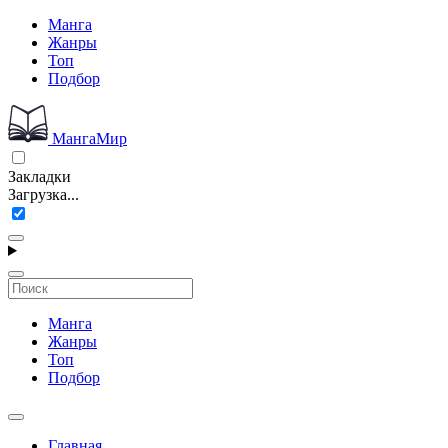
Манга
Жанры
Топ
Подбор
МангаМир
Закладки
Загрузка...
Манга
Жанры
Топ
Подбор
Главная