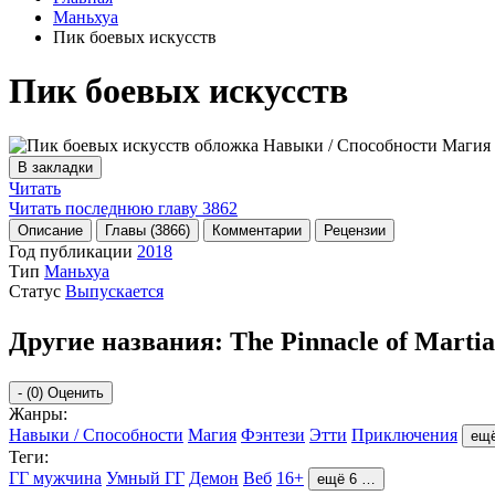
Маньхуа
Пик боевых искусств
Пик боевых искусств
В закладки
Читать
Читать последнюю главу
3862
Описание
Главы (3866)
Комментарии
Рецензии
Год публикации
2018
Тип
Маньхуа
Статус
Выпускается
Другие названия:
The Pinnacle of Marti
-
(0)
Оценить
Жанры:
Навыки / Способности
Магия
Фэнтези
Этти
Приключения
ещ
Теги:
ГГ мужчина
Умный ГГ
Демон
Веб
16+
ещё 6 …