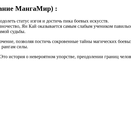
ание МангаМир) :
одолеть статус изгоя и достичь пика боевых искусств.
диночество, Ян Кай оказывается самым слабым учеником павильо
амой судьбы.
ючение, позволяя постичь сокровенные тайны магических боевых
 рангам силы.
 Это история о невероятном упорстве, преодолении границ чел