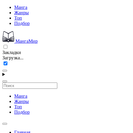
Манга
Жанры
Топ
Подбор
МангаМир
Закладки
Загрузка...
Манга
Жанры
Топ
Подбор
Главная