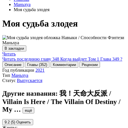
Маньхуа
Моя судьба злодея
Моя судьба злодея
В закладки
Читать
Читать последнюю главу
348
Когда выйдет Том 1 Глава 349 ?
Описание
Главы (352)
Комментарии
Рецензии
Год публикации
2021
Тип
Маньхуа
Статус
Выпускается
Другие названия:
我！天命大反派 /
Villain Is Here / The Villain Of Destiny /
My
…
ещё
9.2
(5)
Оценить
Жанры: