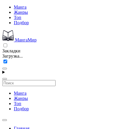
Манга
Жанры
Топ
Подбор
МангаМир
Закладки
Загрузка...
Манга
Жанры
Топ
Подбор
Главная