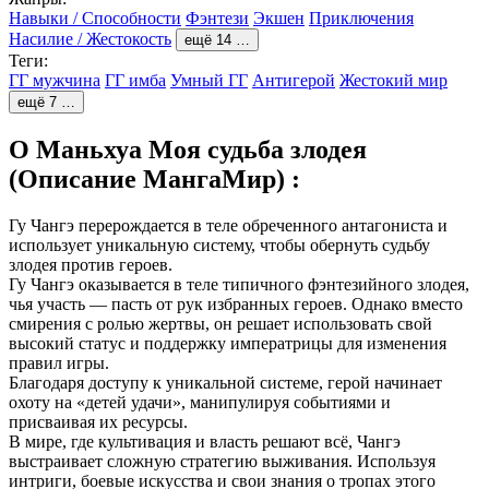
Навыки / Способности
Фэнтези
Экшен
Приключения
Насилие / Жестокость
ещё 14 …
Теги:
ГГ мужчина
ГГ имба
Умный ГГ
Антигерой
Жестокий мир
ещё 7 …
О Маньхуа Моя судьба злодея
(Описание МангаМир) :
Гу Чангэ перерождается в теле обреченного антагониста и
использует уникальную систему, чтобы обернуть судьбу
злодея против героев.
Гу Чангэ оказывается в теле типичного фэнтезийного злодея,
чья участь — пасть от рук избранных героев. Однако вместо
смирения с ролью жертвы, он решает использовать свой
высокий статус и поддержку императрицы для изменения
правил игры.
Благодаря доступу к уникальной системе, герой начинает
охоту на «детей удачи», манипулируя событиями и
присваивая их ресурсы.
В мире, где культивация и власть решают всё, Чангэ
выстраивает сложную стратегию выживания. Используя
интриги, боевые искусства и свои знания о тропах этого