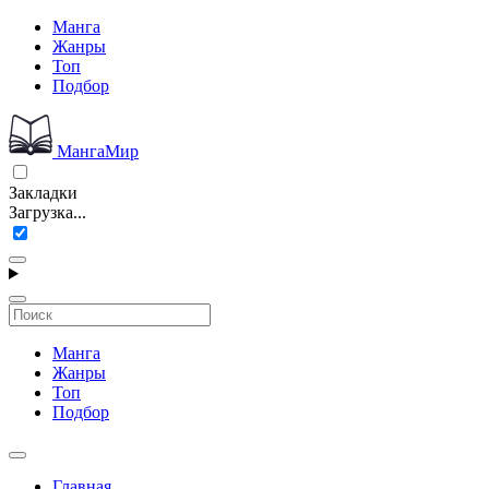
Манга
Жанры
Топ
Подбор
МангаМир
Закладки
Загрузка...
Манга
Жанры
Топ
Подбор
Главная