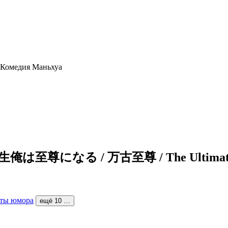
至尊になる / 万古至尊 / The Ultimate of
ты юмора
ещё 10 …