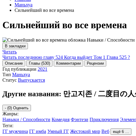
Маньхуа
Сильнейший во все времена
Сильнейший во все времена
В закладки
Читать
Читать последнюю главу
524
Когда выйдет Том 1 Глава 525 ?
Описание
Главы (530)
Комментарии
Рецензии
Год публикации
2021
Тип
Маньхуа
Статус
Выпускается
Другие названия:
만고지존 / 二度目の人生俺は
-
(0)
Оценить
Жанры:
Навыки / Способности
Комедия
Фэнтези
Приключения
Элемен
Теги:
ГГ мужчина
ГГ имба
Умный ГГ
Жестокий мир
Веб
ещё 6 …