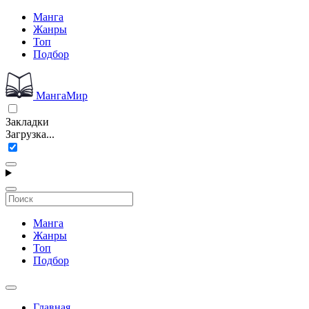
Манга
Жанры
Топ
Подбор
МангаМир
Закладки
Загрузка...
Манга
Жанры
Топ
Подбор
Главная