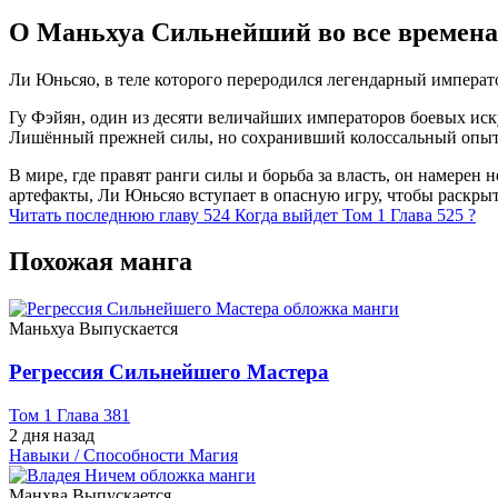
О Маньхуа Сильнейший во все времена
Ли Юньсяо, в теле которого переродился легендарный императо
Гу Фэйян, один из десяти величайших императоров боевых иску
Лишённый прежней силы, но сохранивший колоссальный опыт и 
В мире, где правят ранги силы и борьба за власть, он намерен
артефакты, Ли Юньсяо вступает в опасную игру, чтобы раскрыт
Читать последнюю главу
524
Когда выйдет Том 1 Глава 525 ?
Похожая манга
Маньхуа
Выпускается
Регрессия Сильнейшего Мастера
Том 1 Глава 381
2 дня назад
Навыки / Способности
Магия
Манхва
Выпускается