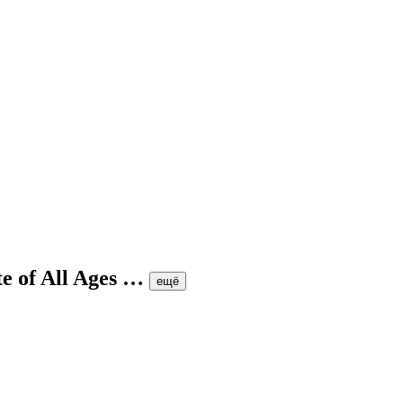
 All Ages
…
ещё