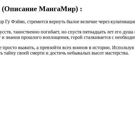
 (Описание МангаМир) :
р Гу Фэйян, стремится вернуть былое величие через культиваци
сств, таинственно погибает, но спустя пятнадцать лет его душа
знания прошлого воплощения, герой сталкивается с необходимо
 не просто выжить, а превзойти всех воинов в истории. Использ
ь тайну своей смерти и достичь небывалых высот мастерства.