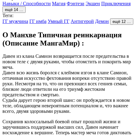
Навыки / Способности
Магия
Фэнтези
Экшен
Приключения
ещё 14 …
Теги:
ГГ мужчина
ГГ имба
Умный ГГ
Антигерой
Демон
ещё 12 …
О Манхве Типичная реинкарнация
(Описание МангаМир) :
Давен из клана Самион возвращается после предательства в
новом теле с двумя руками, чтобы отомстить и покорить мир
меча.
Давен всю жизнь боролся с клеймом изгоя в клане Самион,
оттачивая искусство фехтования вопреки отсутствию правой
руки. Несмотря на то, что он превзошел всех гениев семьи,
близкие люди ответили на его триумф жестоким
предательством и смертью.
Судьба дарует герою второй шанс: он пробуждается в новом
теле, обладающем невероятным потенциалом и, что важнее
всего, двумя здоровыми руками.
Сохранив колоссальный боевой опыт прошлой жизни и
заручившись поддержкой высших сил, Давен начинает
восхождение к вершине. Теперь мастер меча готов диктовать