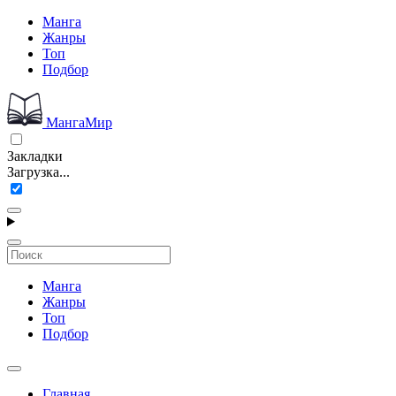
Манга
Жанры
Топ
Подбор
МангаМир
Закладки
Загрузка...
Манга
Жанры
Топ
Подбор
Главная