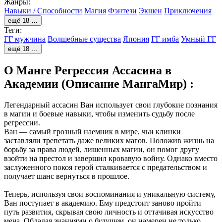
Жанры:
Навыки / Способности
Магия
Фэнтези
Экшен
Приключения
ещё 18 …
Теги:
ГГ мужчина
Волшебные существа
Япония
ГГ имба
Умный ГГ
ещё 18 …
О Манге Регрессия Ассасина в
Академии (Описание МангаМир) :
Легендарный ассасин Ван использует свои глубокие познания
в магии и боевые навыки, чтобы изменить судьбу после
регрессии.
Ван — самый грозный наемник в мире, чьи клинки
заставляли трепетать даже великих магов. Положив жизнь на
борьбу за права людей, лишенных магии, он помог другу
взойти на престол и завершил кровавую войну. Однако вместо
заслуженного покоя герой сталкивается с предательством и
получает шанс вернуться в прошлое.
Теперь, используя свои воспоминания и уникальную систему,
Ван поступает в академию. Ему предстоит заново пройти
путь развития, скрывая свою личность и оттачивая искусство
меча. Обладая знаниями о будущем, он намерен не только