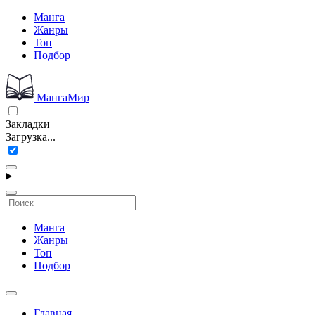
Манга
Жанры
Топ
Подбор
МангаМир
Закладки
Загрузка...
Манга
Жанры
Топ
Подбор
Главная