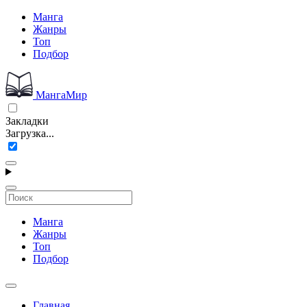
Манга
Жанры
Топ
Подбор
МангаМир
Закладки
Загрузка...
Манга
Жанры
Топ
Подбор
Главная