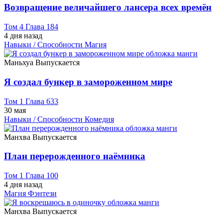
Возвращение величайшего лансера всех времён
Том 4 Глава 184
4 дня назад
Навыки / Способности
Магия
Маньхуа
Выпускается
Я создал бункер в замороженном мире
Том 1 Глава 633
30 мая
Навыки / Способности
Комедия
Манхва
Выпускается
План перерожденного наёмника
Том 1 Глава 100
4 дня назад
Магия
Фэнтези
Манхва
Выпускается