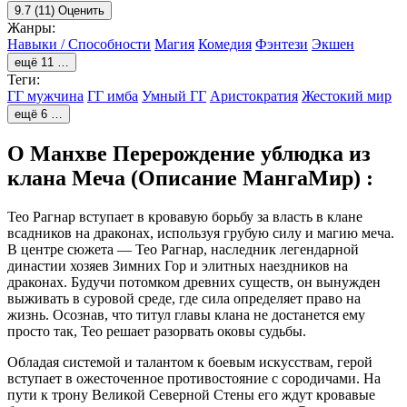
9.7
(11)
Оценить
Жанры:
Навыки / Способности
Магия
Комедия
Фэнтези
Экшен
ещё 11 …
Теги:
ГГ мужчина
ГГ имба
Умный ГГ
Аристократия
Жестокий мир
ещё 6 …
О Манхве Перерождение ублюдка из
клана Меча (Описание МангаМир) :
Тео Рагнар вступает в кровавую борьбу за власть в клане
всадников на драконах, используя грубую силу и магию меча.
В центре сюжета — Тео Рагнар, наследник легендарной
династии хозяев Зимних Гор и элитных наездников на
драконах. Будучи потомком древних существ, он вынужден
выживать в суровой среде, где сила определяет право на
жизнь. Осознав, что титул главы клана не достанется ему
просто так, Тео решает разорвать оковы судьбы.
Обладая системой и талантом к боевым искусствам, герой
вступает в ожесточенное противостояние с сородичами. На
пути к трону Великой Северной Стены его ждут кровавые