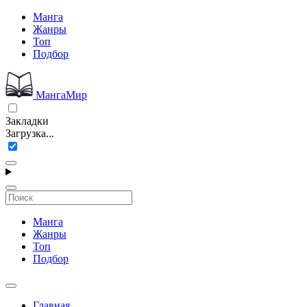
Манга
Жанры
Топ
Подбор
МангаМир
Закладки
Загрузка...
Манга
Жанры
Топ
Подбор
Главная