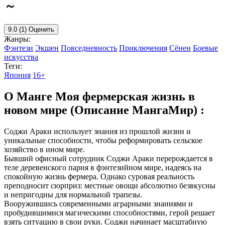
～
9.0
(1)
Оценить
Жанры:
Фэнтези
Экшен
Повседневность
Приключения
Сёнен
Боевые
искусства
Теги:
Япония
16+
О Манге Моя фермерская жизнь в
новом мире (Описание МангаМир) :
Соджи Араки использует знания из прошлой жизни и
уникальные способности, чтобы реформировать сельское
хозяйство в ином мире.
Бывший офисный сотрудник Соджи Араки перерождается в
теле деревенского парня в фэнтезийном мире, надеясь на
спокойную жизнь фермера. Однако суровая реальность
преподносит сюрприз: местные овощи абсолютно безвкусны
и непригодны для нормальной трапезы.
Вооружившись современными аграрными знаниями и
пробудившимися магическими способностями, герой решает
взять ситуацию в свои руки. Соджи начинает масштабную