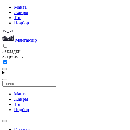
Манга
Жанры
Топ
Подбор
МангаМир
Закладки
Загрузка...
Манга
Жанры
Топ
Подбор
Главная