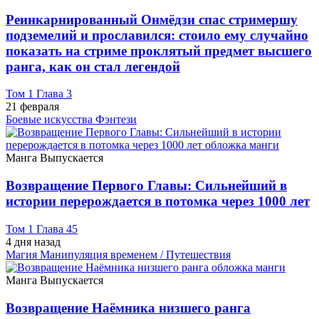
Реинкарнированный Онмёдзи спас стримершу
подземелий и прославился: стоило ему случайно
показать на стриме проклятый предмет высшего
ранга, как он стал легендой
Том 1 Глава 3
21 февраля
Боевые искусства
Фэнтези
Манга
Выпускается
Возвращение Первого Главы: Сильнейший в
истории перерождается в потомка через 1000 лет
Том 1 Глава 45
4 дня назад
Магия
Манипуляция временем / Путешествия
Манга
Выпускается
Возвращение Наёмника низшего ранга