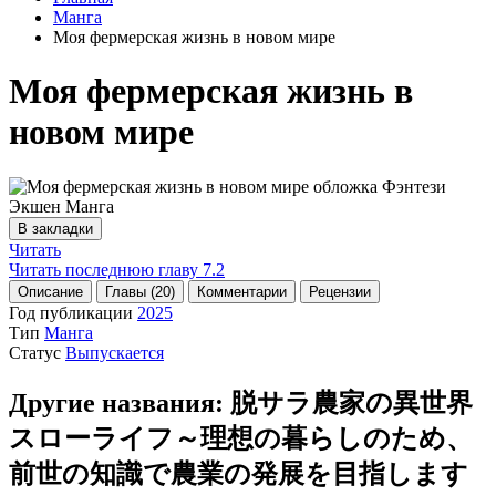
Манга
Моя фермерская жизнь в новом мире
Моя фермерская жизнь в
новом мире
В закладки
Читать
Читать последнюю главу
7.2
Описание
Главы (20)
Комментарии
Рецензии
Год публикации
2025
Тип
Манга
Статус
Выпускается
Другие названия:
脱サラ農家の異世界
スローライフ～理想の暮らしのため、
前世の知識で農業の発展を目指します