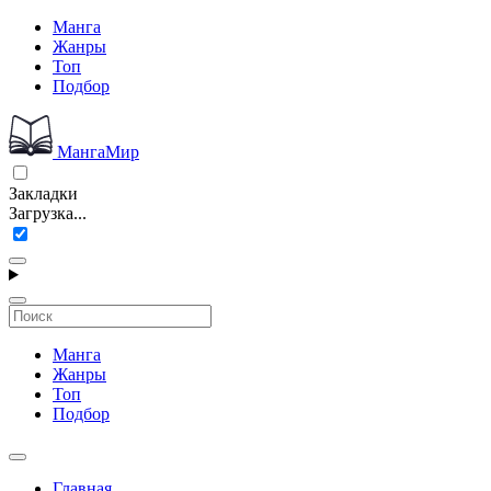
Манга
Жанры
Топ
Подбор
МангаМир
Закладки
Загрузка...
Манга
Жанры
Топ
Подбор
Главная