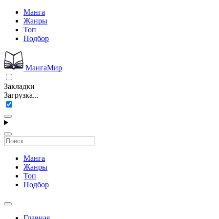
Манга
Жанры
Топ
Подбор
МангаМир
Закладки
Загрузка...
Манга
Жанры
Топ
Подбор
Главная