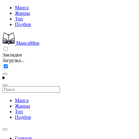
Манга
Жанры
Топ
Подбор
МангаМир
Закладки
Загрузка...
Манга
Жанры
Топ
Подбор
Главная