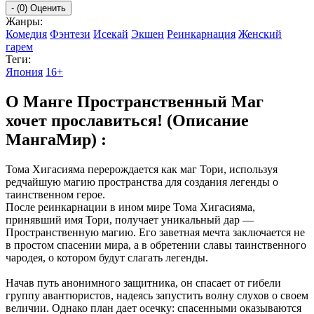
-
(0)
Оценить
Жанры:
Комедия
Фэнтези
Исекай
Экшен
Реинкарнация
Женский
гарем
Теги:
Япония
16+
О Манге Пространственный Маг
хочет прославиться! (Описание
МангаМир) :
Тома Хигасияма перерождается как маг Тори, используя
редчайшую магию пространства для создания легенды о
таинственном герое.
После реинкарнации в ином мире Тома Хигасияма,
принявший имя Тори, получает уникальный дар —
Пространственную магию. Его заветная мечта заключается не
в простом спасении мира, а в обретении славы таинственного
чародея, о котором будут слагать легенды.
Начав путь анонимного защитника, он спасает от гибели
группу авантюристов, надеясь запустить волну слухов о своем
величии. Однако план дает осечку: спасенными оказываются