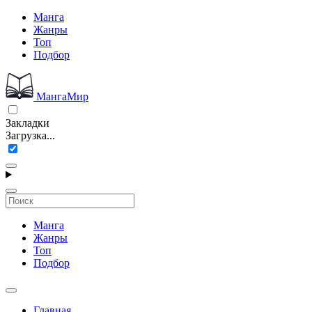
Манга
Жанры
Топ
Подбор
МангаМир
Закладки
Загрузка...
Манга
Жанры
Топ
Подбор
Главная