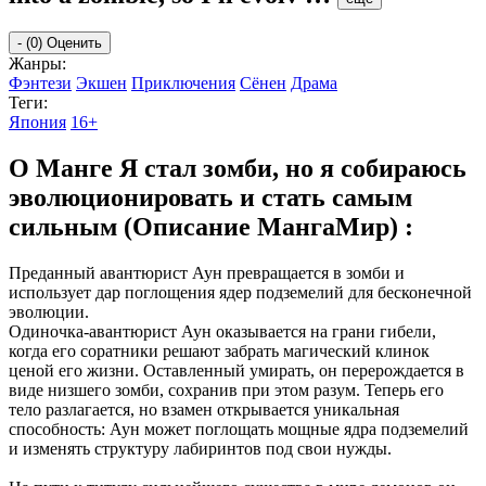
-
(0)
Оценить
Жанры:
Фэнтези
Экшен
Приключения
Сёнен
Драма
Теги:
Япония
16+
О Манге Я стал зомби, но я собираюсь
эволюционировать и стать самым
сильным (Описание МангаМир) :
Преданный авантюрист Аун превращается в зомби и
использует дар поглощения ядер подземелий для бесконечной
эволюции.
Одиночка-авантюрист Аун оказывается на грани гибели,
когда его соратники решают забрать магический клинок
ценой его жизни. Оставленный умирать, он перерождается в
виде низшего зомби, сохранив при этом разум. Теперь его
тело разлагается, но взамен открывается уникальная
способность: Аун может поглощать мощные ядра подземелий
и изменять структуру лабиринтов под свои нужды.