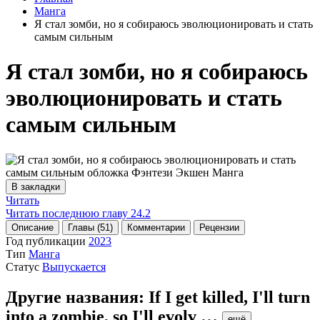
Манга
Я стал зомби, но я собираюсь эволюционировать и стать
самым сильным
Я стал зомби, но я собираюсь
эволюционировать и стать
самым сильным
В закладки
Читать
Читать последнюю главу
24.2
Описание
Главы (51)
Комментарии
Рецензии
Год публикации
2023
Тип
Манга
Статус
Выпускается
Другие названия:
If I get killed, I'll turn
into a zombie, so I'll evolv
…
ещё