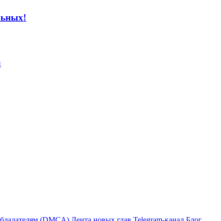
льных!
бладателям (DMCA)
Лента новых глав
Telegram-канал
Блог