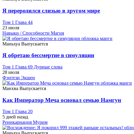
Я переродился слизью в другом мире
Том 1 Глава 44
23 июля
Навыки / Способности
Магия
Маньхуа
Выпускается
Я обретаю бессмертие в симуляции
Том 1 Глава 69 Дурные слова
28 июля
Фэнтези
Экшен
Манхва
Выпускается
Как Император Меча основал семью Намгун
Том 1 Глава 20
5 дней назад
Реинкарнация
Мурим
Маньхуа
Выпускается