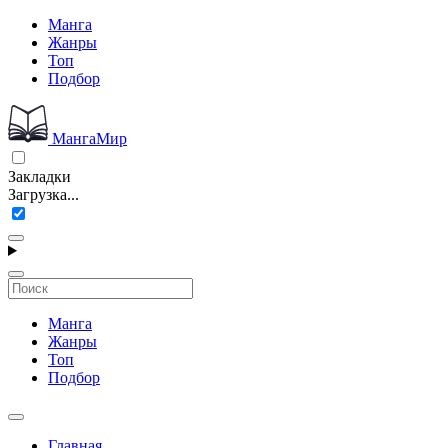
Манга
Жанры
Топ
Подбор
МангаМир
Закладки
Загрузка...
Манга
Жанры
Топ
Подбор
Главная