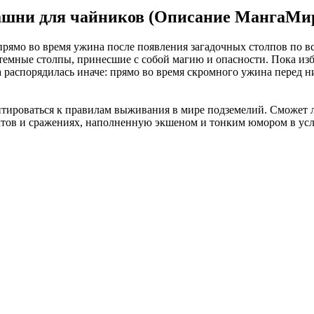
ашни для чайников (Описание МангаМир
ямо во время ужина после появления загадочных столпов по вс
темные столпы, принесшие с собой магию и опасности. Пока и
а распорядилась иначе: прямо во время скромного ужина перед 
птироваться к правилам выживания в мире подземелий. Сможет 
ктов и сражениях, наполненную экшеном и тонким юмором в усл