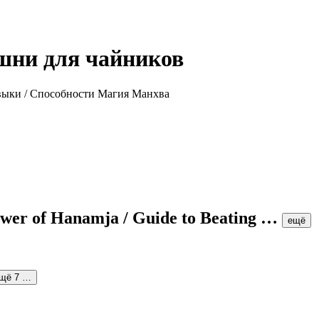
шни для чайников
wer of Hanamja / Guide to Beating
…
ещё
щё 7 …