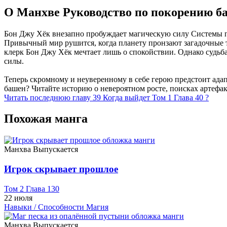
О Манхве Руководство по покорению б
Бон Джу Хёк внезапно пробуждает магическую силу Системы пр
Привычный мир рушится, когда планету пронзают загадочные 
клерк Бон Джу Хёк мечтает лишь о спокойствии. Однако судьб
силы.
Теперь скромному и неуверенному в себе герою предстоит ада
башен? Читайте историю о невероятном росте, поисках артефа
Читать последнюю главу
39
Когда выйдет Том 1 Глава 40 ?
Похожая манга
Манхва
Выпускается
Игрок скрывает прошлое
Том 2 Глава 130
22 июля
Навыки / Способности
Магия
Манхва
Выпускается