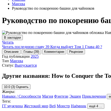
Манхва
Руководство по покорению башни для чайников
Руководство по покорению ба
В закладки
Читать
Читать последнюю главу
39
Когда выйдет Том 1 Глава 40 ?
Описание
Главы (39)
Комментарии
Рецензии
Год публикации
2025
Тип
Манхва
Статус
Выпускается
Другие названия:
How to Conquer the To
10.0
(3)
Оценить
Жанры:
Навыки / Способности
Магия
Фэнтези
Экшен
Приключения
е
Теги:
ГГ мужчина
Жестокий мир
Веб
Монстр
Наёмник
ещё 4 …