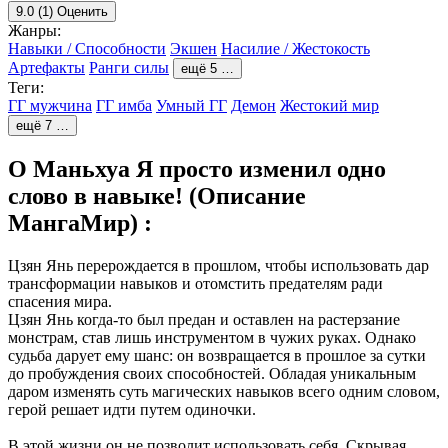
9.0
(1)
Оценить
Жанры:
Навыки / Способности
Экшен
Насилие / Жестокость
Артефакты
Ранги силы
ещё 5 …
Теги:
ГГ мужчина
ГГ имба
Умный ГГ
Демон
Жестокий мир
ещё 7 …
О Маньхуа Я просто изменил одно
слово в навыке! (Описание
МангаМир) :
Цзян Янь перерождается в прошлом, чтобы использовать дар
трансформации навыков и отомстить предателям ради
спасения мира.
Цзян Янь когда-то был предан и оставлен на растерзание
монстрам, став лишь инструментом в чужих руках. Однако
судьба дарует ему шанс: он возвращается в прошлое за сутки
до пробуждения своих способностей. Обладая уникальным
даром изменять суть магических навыков всего одним словом,
герой решает идти путем одиночки.
В этой жизни он не позволит использовать себя. Скрывая