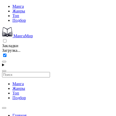
Манга
Жанры
Топ
Подбор
МангаМир
Закладки
Загрузка...
Манга
Жанры
Топ
Подбор
Главная