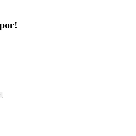
рог!
ё