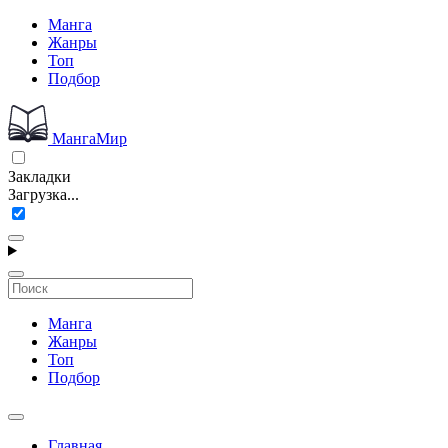
Манга
Жанры
Топ
Подбор
МангаМир
Закладки
Загрузка...
Манга
Жанры
Топ
Подбор
Главная