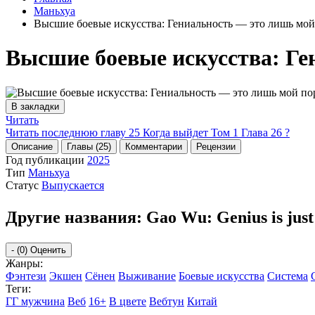
Маньхуа
Высшие боевые искусства: Гениальность — это лишь мой
Высшие боевые искусства: Ге
В закладки
Читать
Читать последнюю главу
25
Когда выйдет Том 1 Глава 26 ?
Описание
Главы (25)
Комментарии
Рецензии
Год публикации
2025
Тип
Маньхуа
Статус
Выпускается
Другие названия:
Gao Wu: Genius is jus
-
(0)
Оценить
Жанры:
Фэнтези
Экшен
Сёнен
Выживание
Боевые искусства
Система
Теги:
ГГ мужчина
Веб
16+
В цвете
Вебтун
Китай