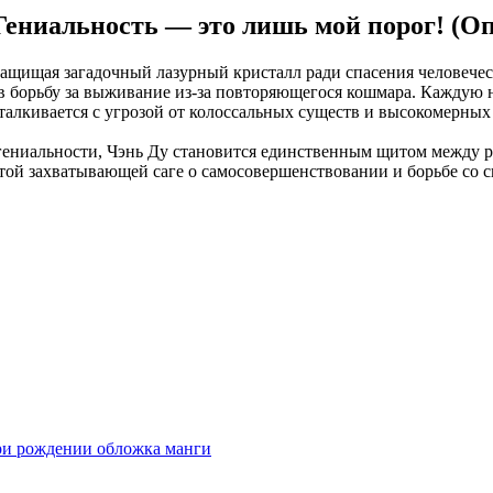
Гениальность — это лишь мой порог! (О
защищая загадочный лазурный кристалл ради спасения человечес
в борьбу за выживание из-за повторяющегося кошмара. Каждую н
алкивается с угрозой от колоссальных существ и высокомерных
г гениальности, Чэнь Ду становится единственным щитом между 
 этой захватывающей саге о самосовершенствовании и борьбе со 