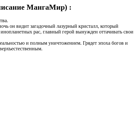
писание МангаМир) :
тва.
очь он видит загадочный лазурный кристалл, который
 инопланетных рас, главный герой вынужден оттачивать свои
реальностью и полным уничтожением. Грядет эпоха богов и
сверхъестественным.