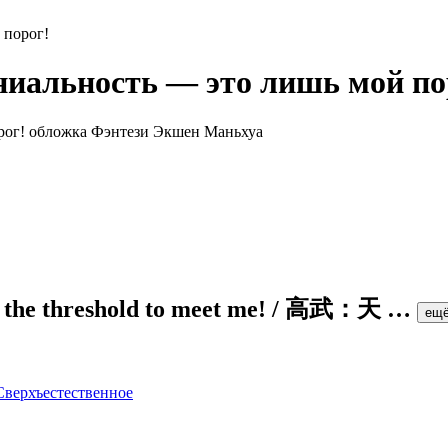
 порог!
ниальность — это лишь мой по
t the threshold to meet me! / 高武：天
…
ещ
Сверхъестественное