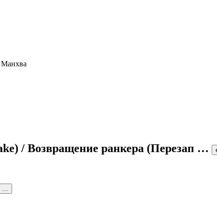
ake) / Возвращение ранкера (Перезап
…
0 …