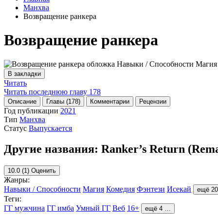
Манхва
Возвращение ранкера
Возвращение ранкера
В закладки
Читать
Читать последнюю главу
178
Описание
Главы (178)
Комментарии
Рецензии
Год публикации
2021
Тип
Манхва
Статус
Выпускается
Другие названия:
Ranker’s Return (Rem
10.0
(1)
Оценить
Жанры:
Навыки / Способности
Магия
Комедия
Фэнтези
Исекай
ещё 2
Теги:
ГГ мужчина
ГГ имба
Умный ГГ
Веб
16+
ещё 4 …