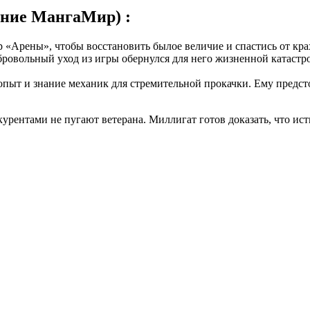
ание МангаМир) :
«Арены», чтобы восстановить былое величие и спастись от крах
овольный уход из игры обернулся для него жизненной катастроф
 опыт и знание механик для стремительной прокачки. Ему предст
урентами не пугают ветерана. Миллигат готов доказать, что исти