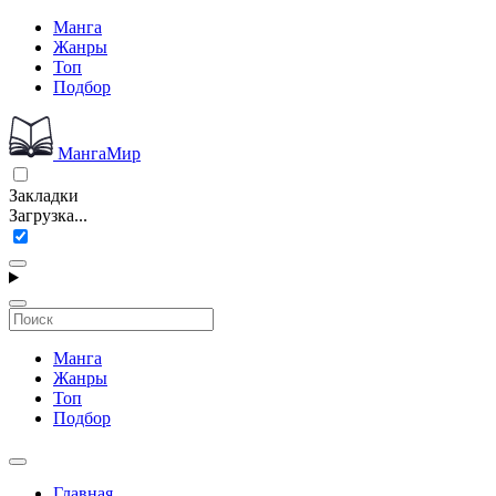
Манга
Жанры
Топ
Подбор
МангаМир
Закладки
Загрузка...
Манга
Жанры
Топ
Подбор
Главная