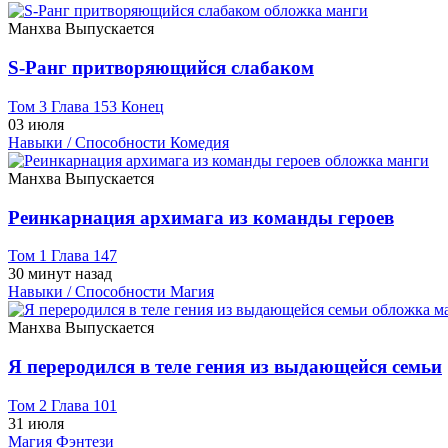
Манхва
Выпускается
S-Ранг притворяющийся слабаком
Том 3 Глава 153 Конец
03 июля
Навыки / Способности
Комедия
Манхва
Выпускается
Реинкарнация архимага из команды героев
Том 1 Глава 147
30 минут назад
Навыки / Способности
Магия
Манхва
Выпускается
Я переродился в теле гения из выдающейся семьи
Том 2 Глава 101
31 июля
Магия
Фэнтези