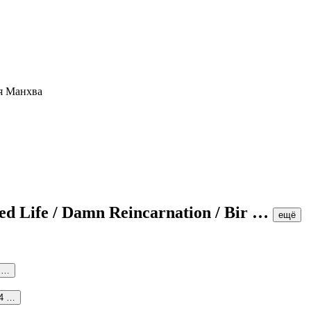
ed Life / Damn Reincarnation / Bir
…
ещё
 …
4 …