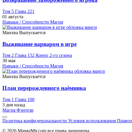
Том 5 Глава 221
01 августа
Навыки / Способности
Магия
Манхва
Выпускается
Выживание варваром в игре
Том 2 Глава 152 Конец 2-го сезона
30 мая
Навыки / Способности
Магия
Манхва
Выпускается
План перерожденного наёмника
Том 1 Глава 100
3 дня назад
Магия
Фэнтези
Политика конфиденциальности
Условия использования
Правоо
© 2026 MangaMir.com все права защищены.