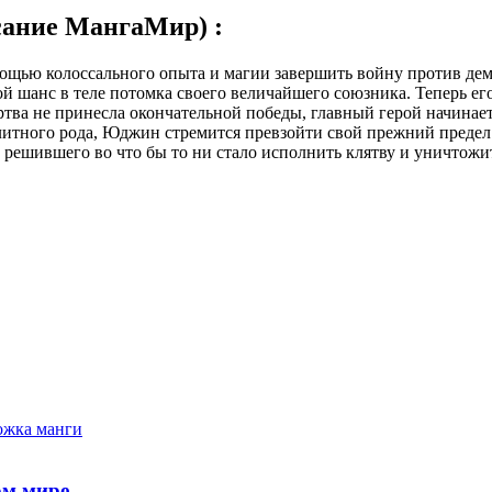
сание МангаМир) :
мощью колоссального опыта и магии завершить войну против де
ой шанс в теле потомка своего величайшего союзника. Теперь ег
жертва не принесла окончательной победы, главный герой начина
литного рода, Юджин стремится превзойти свой прежний предел
 решившего во что бы то ни стало исполнить клятву и уничтожит
ом мире