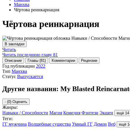
Манхва
Чёртова реинкарнация
Чёртова реинкарнация
В закладки
Читать
Читать последнюю главу
81
Описание
Главы (81)
Комментарии
Рецензии
Год публикации
2022
Тип
Манхва
Статус
Выпускается
Другие названия:
My Blasted Reincarnat
-
(0)
Оценить
Жанры:
Навыки / Способности
Магия
Комедия
Фэнтези
Экшен
ещё 14
Теги:
ГГ мужчина
Волшебные существа
Умный ГГ
Демон
Веб
ещё 1