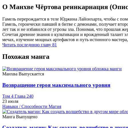
О Манхве Чёртова реинкарнация (Опи
Гамель перерождается в теле Юджина Лайонхарта, чтобы с по
Гамель, героически павший в битве с демонами, получает втор
лет так и не избавился от угрозы зла. Понимая, что прошлая 
Сочетая древние знания о культивации и врожденный талант э
мечах, изучение мощных артефактов и путь истинного мастера,
Читать последнюю главу
81
Похожая манга
Манхва
Выпускается
Возвращение героя максимального уровня
Том 4 Глава 240
23 июля
Навыки / Способности
Магия
Манга
Выпущено
Создатель магии: Как создать волшебство в друг