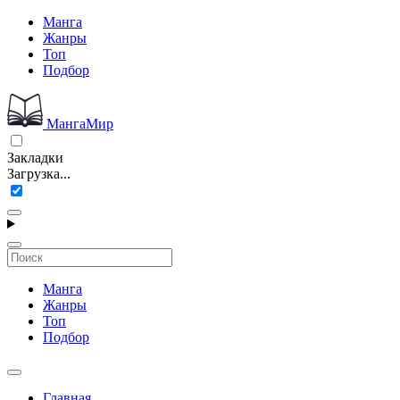
Манга
Жанры
Топ
Подбор
МангаМир
Закладки
Загрузка...
Манга
Жанры
Топ
Подбор
Главная