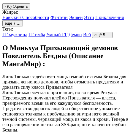
-
(0)
Оценить
Жанры:
Навыки / Способности
Фэнтези
Экшен
Этти
Приключения
ещё 7 …
Теги:
ГГ мужчина
ГГ имба
Умный ГГ
Демон
Веб
ещё 5 …
О Маньхуа Призывающий демонов
Повелитель Бездны (Описание
МангаМир) :
Линь Тяньхао задействует мощь темной системы Бездны для
призыва легионов демонов, чтобы отомстить предателям и
доказать силу класса Призывателя.
Линь Тяньхао мечтал о признании, но во время Ритуала
Перерождения получил клеймо Призывателя — класса,
презираемого всеми за его кажущуюся бесполезность.
Предательство дорогих людей и общественное унижение
становятся толчком к пробуждению внутри него великой
темной системы, черпающей мощь из хаоса и крови. Теперь в
его распоряжении не только SSS-ранг, но и ключи от глубин
Бездны.