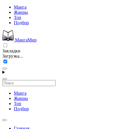
Манга
Жанры
Топ
Подбор
МангаМир
Закладки
Загрузка...
Манга
Жанры
Топ
Подбор
Главная