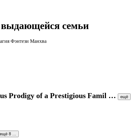
из выдающейся семьи
us Prodigy of a Prestigious Famil
…
ещё
ещё 8 …