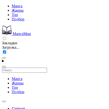
Манга
Жанры
Топ
Подбор
МангаМир
Закладки
Загрузка...
Манга
Жанры
Топ
Подбор
Главная