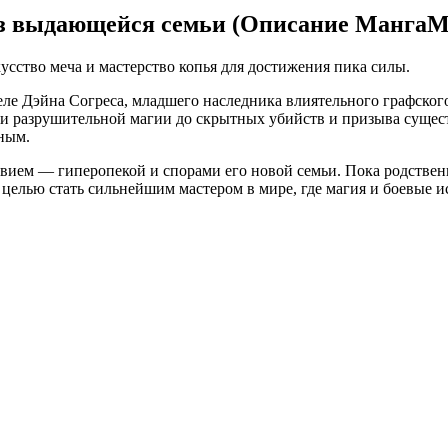
из выдающейся семьи (Описание МангаМ
усство меча и мастерство копья для достижения пика силы.
еле Дэйна Согреса, младшего наследника влиятельного графског
и разрушительной магии до скрытных убийств и призыва сущест
чным.
ием — гиперопекой и спорами его новой семьи. Пока родственн
целью стать сильнейшим мастером в мире, где магия и боевые и