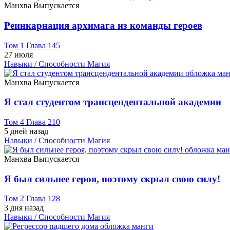
Манхва
Выпускается
Реинкарнация архимага из команды героев
Том 1 Глава 145
27 июля
Навыки / Способности
Магия
Манхва
Выпускается
Я стал студентом трансцендентальной академии
Том 4 Глава 210
5 дней назад
Навыки / Способности
Магия
Манхва
Выпускается
Я был сильнее героя, поэтому скрыл свою силу!
Том 2 Глава 128
3 дня назад
Навыки / Способности
Магия