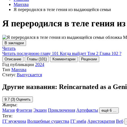
Манхва
Я переродился в теле гения из выдающейся семьи
Я переродился в теле гения 
В закладки
Читать
Читать последнюю главу
101
Когда выйдет Том 2 Глава 102 ?
Описание
Главы (101)
Комментарии
Рецензии
Год публикации
2024
Тип
Манхва
Статус
Выпускается
Другие названия:
Reincarnated as a Geni
9.7
(3)
Оценить
Жанры:
Магия
Фэнтези
Экшен
Приключения
Артефакты
ещё 6 …
Теги:
ГГ мужчина
Волшебные существа
ГГ имба
Аристократия
Веб