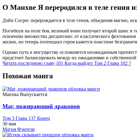
О Манхве Я переродился в теле гения 
Дэйн Согрес перерождается в теле гения, объединяя магию, иск
Погибнув на поле боя, великий воин получает второй шанс в т
освоению множества дисциплин: от классического фехтования 
жизни, но теперь потенциал героя кажется поистине безграни
Однако путь к могуществу осложняется неожиданным препятств
предстоит балансировать между их ожиданиями и собственной 
Читать последнюю главу
101
Когда выйдет Том 2 Глава 102 ?
Похожая манга
Манхва
Выпускается
Маг, пожирающий драконов
Том 3 Глава 137 Конец
30 мая
Магия
Фэнтези