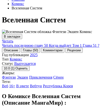
Комикс
Вселенная Систем
Вселенная Систем
В закладки
Читать
Читать последнюю главу
50
Когда выйдет Том 1 Глава 51 ?
Описание
Главы (50)
Комментарии
Рецензии
Год публикации
2025
Тип
Комикс
Статус
Выпускается
10.0
(1)
Оценить
Жанры:
Фэнтези
Экшен
Приключения
Сёнен
Теги:
Веб
16+
В цвете
Вебтун
Республика Корея
О Комиксе Вселенная Систем
(Описание МангаМир) :