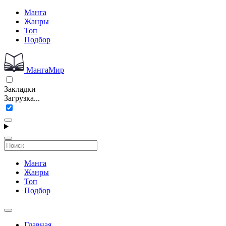
Манга
Жанры
Топ
Подбор
МангаМир
Закладки
Загрузка...
Манга
Жанры
Топ
Подбор
Главная