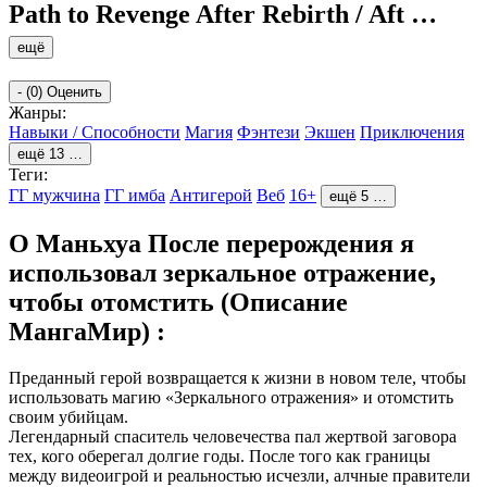
Path to Revenge After Rebirth / Aft
…
ещё
-
(0)
Оценить
Жанры:
Навыки / Способности
Магия
Фэнтези
Экшен
Приключения
ещё 13 …
Теги:
ГГ мужчина
ГГ имба
Антигерой
Веб
16+
ещё 5 …
О Маньхуа После перерождения я
использовал зеркальное отражение,
чтобы отомстить (Описание
МангаМир) :
Преданный герой возвращается к жизни в новом теле, чтобы
использовать магию «Зеркального отражения» и отомстить
своим убийцам.
Легендарный спаситель человечества пал жертвой заговора
тех, кого оберегал долгие годы. После того как границы
между видеоигрой и реальностью исчезли, алчные правители