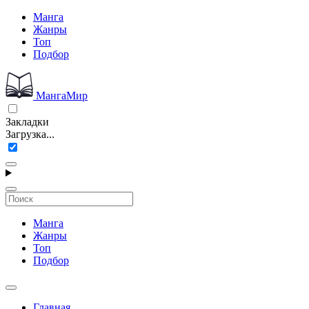
Манга
Жанры
Топ
Подбор
МангаМир
Закладки
Загрузка...
Манга
Жанры
Топ
Подбор
Главная