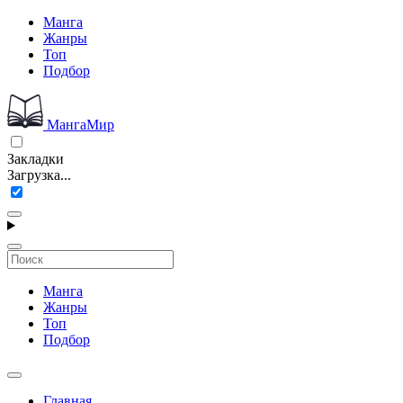
Манга
Жанры
Топ
Подбор
МангаМир
Закладки
Загрузка...
Манга
Жанры
Топ
Подбор
Главная