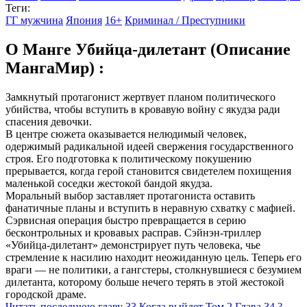
Теги:
ГГ мужчина
Япония
16+
Криминал / Преступники
О Манге Убийца-дилетант (Описание
МангаМир) :
Замкнутый протагонист жертвует планом политического
убийства, чтобы вступить в кровавую войну с якудза ради
спасения девочки.
В центре сюжета оказывается нелюдимый человек,
одержимый радикальной идеей свержения государственного
строя. Его подготовка к политическому покушению
прерывается, когда герой становится свидетелем похищения
маленькой соседки жестокой бандой якудза.
Моральный выбор заставляет протагониста оставить
фанатичные планы и вступить в неравную схватку с мафией.
Сэрвисная операция быстро превращается в серию
бесконтрольных и кровавых расправ. Сэйнэн-триллер
«Убийца-дилетант» демонстрирует путь человека, чье
стремление к насилию находит неожиданную цель. Теперь его
враги — не политики, а гангстеры, столкнувшиеся с безумием
дилетанта, которому больше нечего терять в этой жестокой
городской драме.
Читать последнюю главу
33
Когда выйдет Том 2 Глава 34 ?