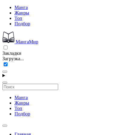
Манга
Жанры
Топ
Подбор
МангаМир
Закладки
Загрузка...
Манга
Жанры
Топ
Подбор
Главная