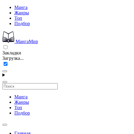
Манга
Жанры
Топ
Подбор
МангаМир
Закладки
Загрузка...
Манга
Жанры
Топ
Подбор
Главная