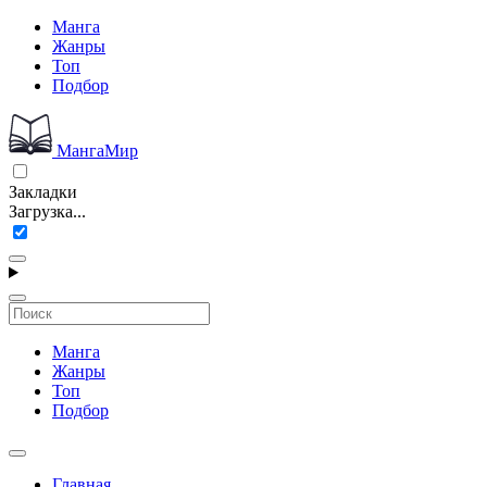
Манга
Жанры
Топ
Подбор
МангаМир
Закладки
Загрузка...
Манга
Жанры
Топ
Подбор
Главная