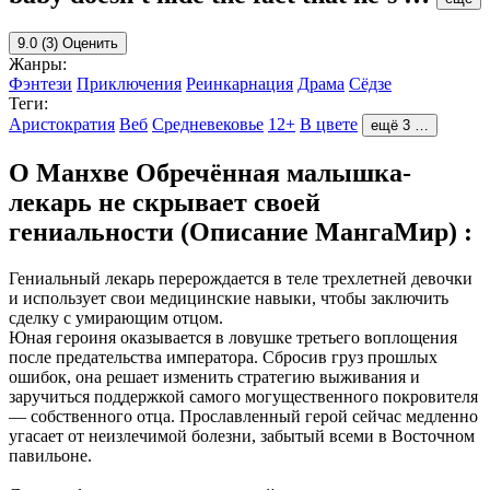
9.0
(3)
Оценить
Жанры:
Фэнтези
Приключения
Реинкарнация
Драма
Сёдзе
Теги:
Аристократия
Веб
Средневековье
12+
В цвете
ещё 3 …
О Манхве Обречённая малышка-
лекарь не скрывает своей
гениальности (Описание МангаМир) :
Гениальный лекарь перерождается в теле трехлетней девочки
и использует свои медицинские навыки, чтобы заключить
сделку с умирающим отцом.
Юная героиня оказывается в ловушке третьего воплощения
после предательства императора. Сбросив груз прошлых
ошибок, она решает изменить стратегию выживания и
заручиться поддержкой самого могущественного покровителя
— собственного отца. Прославленный герой сейчас медленно
угасает от неизлечимой болезни, забытый всеми в Восточном
павильоне.