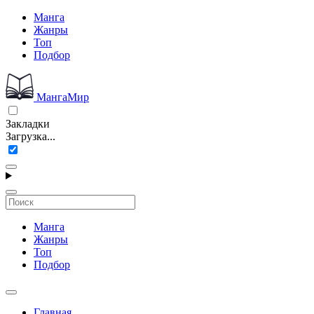
Манга
Жанры
Топ
Подбор
МангаМир
Закладки
Загрузка...
Манга
Жанры
Топ
Подбор
Главная