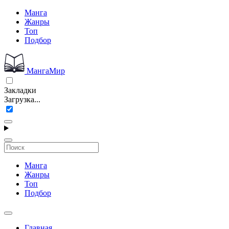
Манга
Жанры
Топ
Подбор
МангаМир
Закладки
Загрузка...
Манга
Жанры
Топ
Подбор
Главная