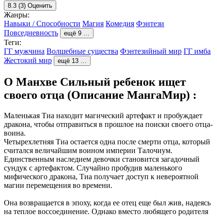
8.3
(3)
Оценить
Жанры:
Навыки / Способности
Магия
Комедия
Фэнтези
Повседневность
ещё 9 …
Теги:
ГГ мужчина
Волшебные существа
Фэнтезийный мир
ГГ имба
Жестокий мир
ещё 13 …
О Манхве Сильный ребенок ищет
своего отца (Описание МангаМир) :
Маленькая Тиа находит магический артефакт и пробуждает
дракона, чтобы отправиться в прошлое на поиски своего отца-
воина.
Четырехлетняя Тиа остается одна после смерти отца, который
считался величайшим воином империи Талочиум.
Единственным наследием девочки становится загадочный
сундук с артефактом. Случайно пробудив маленького
мифического дракона, Тиа получает доступ к невероятной
магии перемещения во времени.
Она возвращается в эпоху, когда ее отец еще был жив, надеясь
на теплое воссоединение. Однако вместо любящего родителя