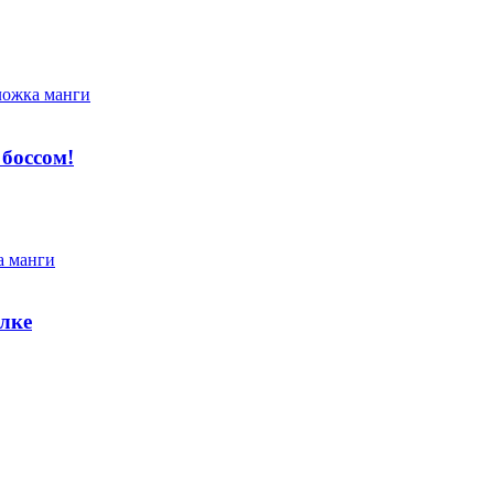
 боссом!
улке