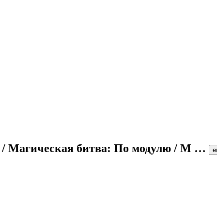
o / Магическая битва: По модулю / М
…
е