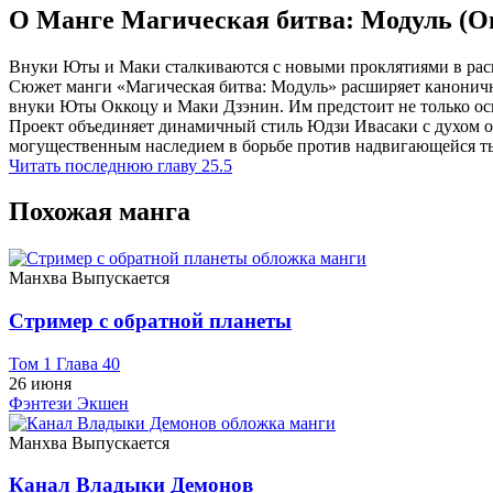
О Манге Магическая битва: Модуль (О
Внуки Юты и Маки сталкиваются с новыми проклятиями в расш
Сюжет манги «Магическая битва: Модуль» расширяет каноничн
внуки Юты Оккоцу и Маки Дзэнин. Им предстоит не только осв
Проект объединяет динамичный стиль Юдзи Ивасаки с духом ор
могущественным наследием в борьбе против надвигающейся тьм
Читать последнюю главу
25.5
Похожая манга
Манхва
Выпускается
Стример с обратной планеты
Том 1 Глава 40
26 июня
Фэнтези
Экшен
Манхва
Выпускается
Канал Владыки Демонов