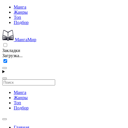
Манга
Жанры
Топ
Подбор
МангаМир
Закладки
Загрузка...
Манга
Жанры
Топ
Подбор
Главная