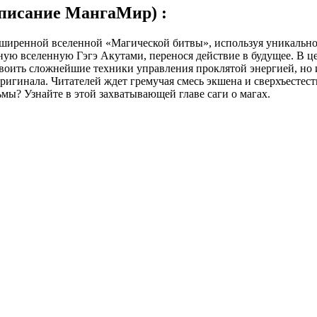
писание МангаМир) :
иренной вселенной «Магической битвы», используя уникальное
ую вселенную Гэгэ Акутами, перенося действие в будущее. В 
оить сложнейшие техники управления проклятой энергией, но и 
игинала. Читателей ждет гремучая смесь экшена и сверхъестес
ы? Узнайте в этой захватывающей главе саги о магах.