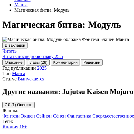
Манга
Магическая битва: Модуль
Магическая битва: Модуль
В закладки
Читать
Читать последнюю главу
25.5
Описание
Главы (28)
Комментарии
Рецензии
Год публикации
2025
Тип
Манга
Статус
Выпускается
Другие названия:
Jujutsu Kaisen Mojur
7.0
(1)
Оценить
Жанры:
Фэнтези
Экшен
Сэйнэн
Сёнен
Фантастика
Сверхъестественное
Теги:
Япония
16+