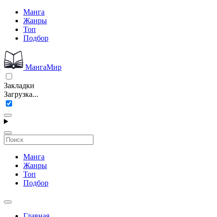
Манга
Жанры
Топ
Подбор
МангаМир
Закладки
Загрузка...
Манга
Жанры
Топ
Подбор
Главная