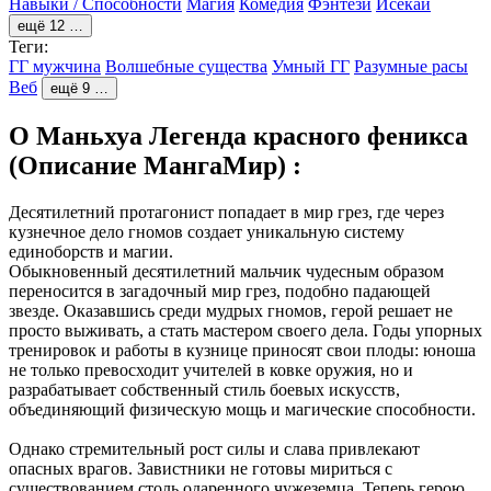
Навыки / Способности
Магия
Комедия
Фэнтези
Исекай
ещё 12 …
Теги:
ГГ мужчина
Волшебные существа
Умный ГГ
Разумные расы
Веб
ещё 9 …
О Маньхуа Легенда красного феникса
(Описание МангаМир) :
Десятилетний протагонист попадает в мир грез, где через
кузнечное дело гномов создает уникальную систему
единоборств и магии.
Обыкновенный десятилетний мальчик чудесным образом
переносится в загадочный мир грез, подобно падающей
звезде. Оказавшись среди мудрых гномов, герой решает не
просто выживать, а стать мастером своего дела. Годы упорных
тренировок и работы в кузнице приносят свои плоды: юноша
не только превосходит учителей в ковке оружия, но и
разрабатывает собственный стиль боевых искусств,
объединяющий физическую мощь и магические способности.
Однако стремительный рост силы и слава привлекают
опасных врагов. Завистники не готовы мириться с
существованием столь одаренного чужеземца. Теперь герою