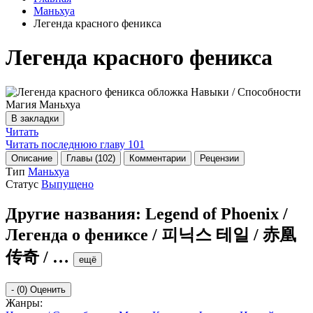
Маньхуа
Легенда красного феникса
Легенда красного феникса
В закладки
Читать
Читать последнюю главу
101
Описание
Главы (102)
Комментарии
Рецензии
Тип
Маньхуа
Статус
Выпущено
Другие названия:
Legend of Phoenix /
Легенда о фениксе / 피닉스 테일 / 赤凰
传奇 /
…
ещё
-
(0)
Оценить
Жанры: