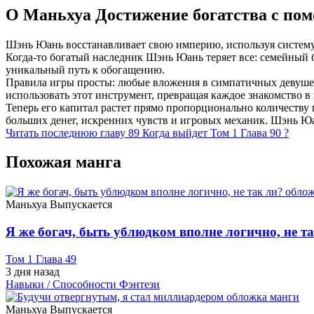
О Маньхуа Достижение богатства с по
Шэнь Юань восстанавливает свою империю, используя систему л
Когда-то богатый наследник Шэнь Юань теряет все: семейный б
уникальный путь к обогащению.
Правила игры просты: любые вложения в симпатичных девушек
использовать этот инструмент, превращая каждое знакомство 
Теперь его капитал растет прямо пропорционально количеству
больших денег, искренних чувств и игровых механик. Шэнь Юа
Читать последнюю главу
89
Когда выйдет Том 1 Глава 90 ?
Похожая манга
Маньхуа
Выпускается
Я же богач, быть ублюдком вполне логично, не т
Том 1 Глава 49
3 дня назад
Навыки / Способности
Фэнтези
Маньхуа
Выпускается