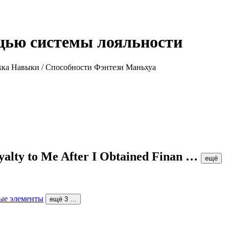
щью системы лояльности
yalty to Me After I Obtained Finan
…
ещё
ые элементы
ещё 3 …