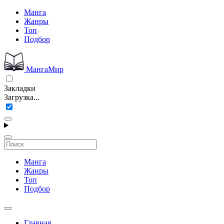
Манга
Жанры
Топ
Подбор
МангаМир
Закладки
Загрузка...
Манга
Жанры
Топ
Подбор
Главная