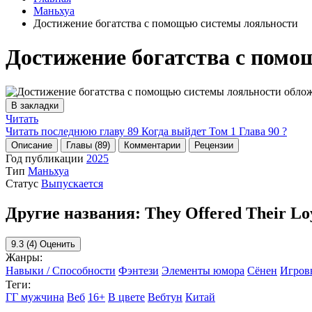
Маньхуа
Достижение богатства с помощью системы лояльности
Достижение богатства с помо
В закладки
Читать
Читать последнюю главу
89
Когда выйдет Том 1 Глава 90 ?
Описание
Главы (89)
Комментарии
Рецензии
Год публикации
2025
Тип
Маньхуа
Статус
Выпускается
Другие названия:
They Offered Their Lo
9.3
(4)
Оценить
Жанры:
Навыки / Способности
Фэнтези
Элементы юмора
Сёнен
Игров
Теги:
ГГ мужчина
Веб
16+
В цвете
Вебтун
Китай