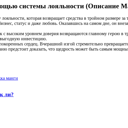
мощью системы лояльности (Описание М
ояльности, которая возвращает средства в тройном размере за 
изнес, статус и даже любовь. Оказавшись на самом дне, он внез
 с высоким уровнем доверия возвращаются главному герою в тр
в выгодную инвестицию.
 покоренных сердец. Вчерашний изгой стремительно превращает
ню предстоит доказать, что щедрость может быть самым мощным 
ак ли?