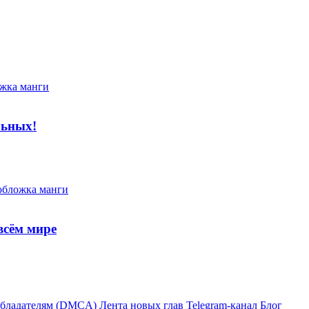
льных!
всём мире
бладателям (DMCA)
Лента новых глав
Telegram-канал
Блог