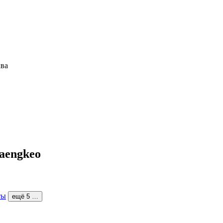
aengkeo
ты
ещё 5 …