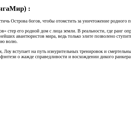
нгаМир) :
тичь Острова богов, чтобы отомстить за уничтожение родного п
в» стер его родной дом с лица земли. В реальности, где ранг о
ьнейших авантюристов мира, ведь только элите позволено ступить
вою волю.
 Лоу вступает на путь изнурительных тренировок и смертельны
 фэнтези о жажде справедливости и восхождении дикого ранкер