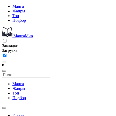
Манга
Жанры
Топ
Подбор
МангаМир
Закладки
Загрузка...
Манга
Жанры
Топ
Подбор
Главная