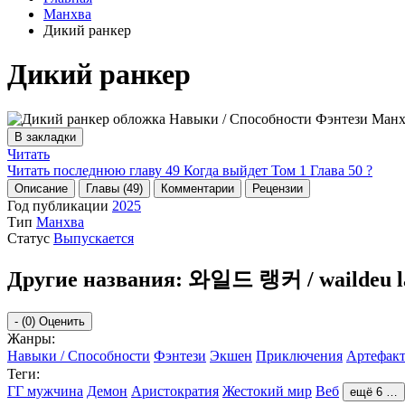
Манхва
Дикий ранкер
Дикий ранкер
В закладки
Читать
Читать последнюю главу
49
Когда выйдет Том 1 Глава 50 ?
Описание
Главы (49)
Комментарии
Рецензии
Год публикации
2025
Тип
Манхва
Статус
Выпускается
Другие названия:
와일드 랭커 / waildeu l
-
(0)
Оценить
Жанры:
Навыки / Способности
Фэнтези
Экшен
Приключения
Артефак
Теги:
ГГ мужчина
Демон
Аристократия
Жестокий мир
Веб
ещё 6 …