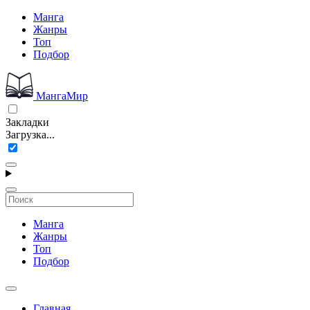
Манга
Жанры
Топ
Подбор
МангаМир
Закладки
Загрузка...
Манга
Жанры
Топ
Подбор
Главная