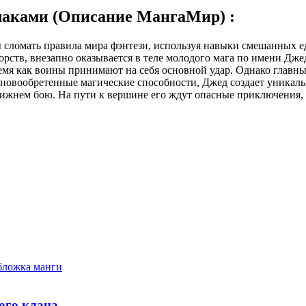
лаками (Описание МангаМир) :
 сломать правила мира фэнтези, используя навыки смешанных е
тв, внезапно оказывается в теле молодого мага по имени Дже
емя как воины принимают на себя основной удар. Однако главны
 новообретенные магические способности, Джед создает уникал
ижнем бою. На пути к вершине его ждут опасные приключения, 
ого клана