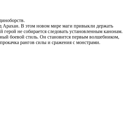
диноборств.
д Арахан. В этом новом мире маги привыкли держать
й герой не собирается следовать установленным канонам.
ьный боевой стиль. Он становится первым волшебником,
прокачка рангов силы и сражения с монстрами.