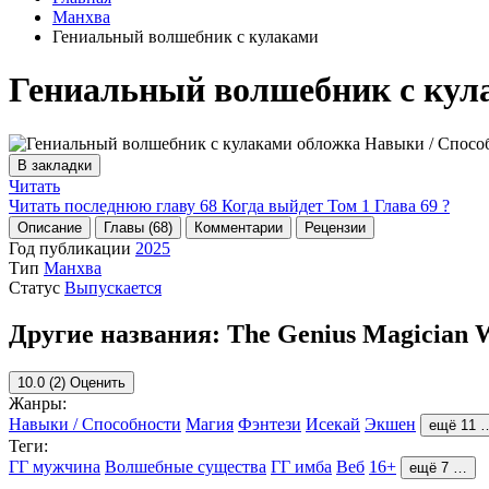
Манхва
Гениальный волшебник с кулаками
Гениальный волшебник с кул
В закладки
Читать
Читать последнюю главу
68
Когда выйдет Том 1 Глава 69 ?
Описание
Главы (68)
Комментарии
Рецензии
Год публикации
2025
Тип
Манхва
Статус
Выпускается
Другие названия:
The Genius Magician 
10.0
(2)
Оценить
Жанры:
Навыки / Способности
Магия
Фэнтези
Исекай
Экшен
ещё 11 
Теги:
ГГ мужчина
Волшебные существа
ГГ имба
Веб
16+
ещё 7 …