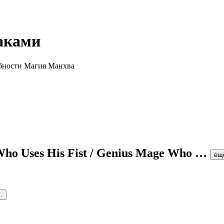
аками
Who Uses His Fist / Genius Mage Who
…
ещ
…