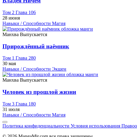
Владея Ничем
Том 2 Глава 106
28 июня
Навыки / Способности
Магия
Манхва
Выпускается
Прирождённый наёмник
Том 1 Глава 280
30 мая
Навыки / Способности
Экшен
Манхва
Выпускается
Человек из прошлой жизни
Том 3 Глава 180
31 июля
Навыки / Способности
Магия
Политика конфиденциальности
Условия использования
Правоо
© 2026 MangaMir.com все права защищены.