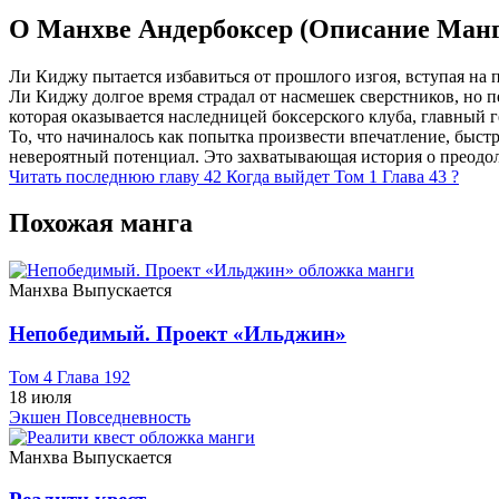
О Манхве Андербоксер (Описание Манг
Ли Киджу пытается избавиться от прошлого изгоя, вступая на 
Ли Киджу долгое время страдал от насмешек сверстников, но п
которая оказывается наследницей боксерского клуба, главный 
То, что начиналось как попытка произвести впечатление, быстр
невероятный потенциал. Это захватывающая история о преодоле
Читать последнюю главу
42
Когда выйдет Том 1 Глава 43 ?
Похожая манга
Манхва
Выпускается
Непобедимый. Проект «‎Ильджин»
Том 4 Глава 192
18 июля
Экшен
Повседневность
Манхва
Выпускается