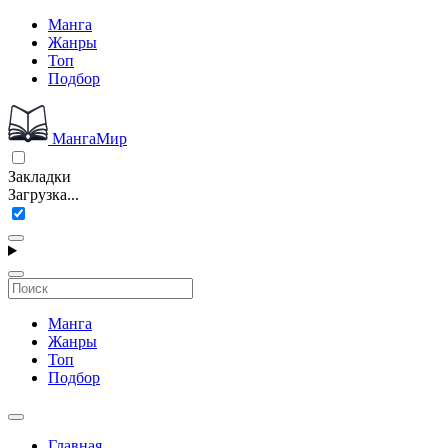
Манга
Жанры
Топ
Подбор
МангаМир
Закладки
Загрузка...
Манга
Жанры
Топ
Подбор
Главная