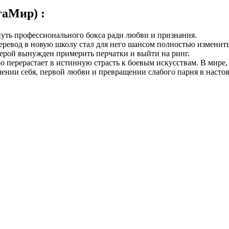
аМир) :
путь профессионального бокса ради любви и признания.
еревод в новую школу стал для него шансом полностью изменить
герой вынужден примерить перчатки и выйти на ринг.
о перерастает в истинную страсть к боевым искусствам. В мире,
нии себя, первой любви и превращении слабого парня в настоящ