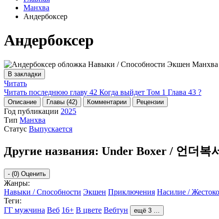
Манхва
Андербоксер
Андербоксер
В закладки
Читать
Читать последнюю главу
42
Когда выйдет Том 1 Глава 43 ?
Описание
Главы (42)
Комментарии
Рецензии
Год публикации
2025
Тип
Манхва
Статус
Выпускается
Другие названия:
Under Boxer / 언더복서 
-
(0)
Оценить
Жанры:
Навыки / Способности
Экшен
Приключения
Насилие / Жестоко
Теги:
ГГ мужчина
Веб
16+
В цвете
Вебтун
ещё 3 …