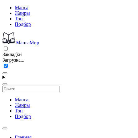
Манга
Жанры
Топ
Подбор
МангаМир
Закладки
Загрузка...
Манга
Жанры
Топ
Подбор
Главная