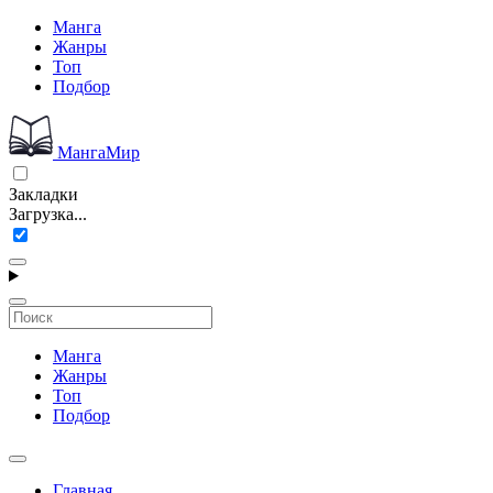
Манга
Жанры
Топ
Подбор
МангаМир
Закладки
Загрузка...
Манга
Жанры
Топ
Подбор
Главная