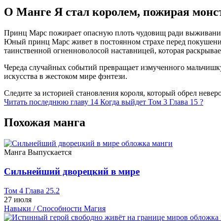
О Манге Я стал королем, пожирая монс
Принц Марс пожирает опасную плоть чудовищ ради выживания 
Юный принц Марс живет в постоянном страхе перед покушениям
таинственной огненноволосой наставницей, которая раскрывае
Череда случайных событий превращает измученного мальчишку
искусства в жестоком мире фэнтези.
Следите за историей становления короля, который обрел невер
Читать последнюю главу
14
Когда выйдет Том 3 Глава 15 ?
Похожая манга
Манга
Выпускается
Сильнейший дворецкий в мире
Том 4 Глава 25.2
27 июля
Навыки / Способности
Магия