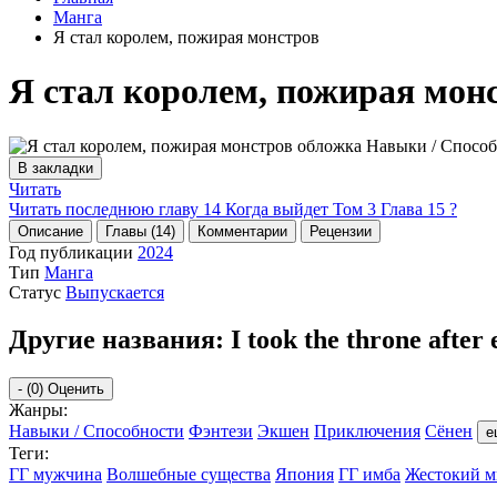
Манга
Я стал королем, пожирая монстров
Я стал королем, пожирая мон
В закладки
Читать
Читать последнюю главу
14
Когда выйдет Том 3 Глава 15 ?
Описание
Главы (14)
Комментарии
Рецензии
Год публикации
2024
Тип
Манга
Статус
Выпускается
Другие названия:
I took the throne after
-
(0)
Оценить
Жанры:
Навыки / Способности
Фэнтези
Экшен
Приключения
Сёнен
е
Теги:
ГГ мужчина
Волшебные существа
Япония
ГГ имба
Жестокий м