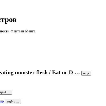
стров
 eating monster flesh / Eat or D
…
ещё
щё 4 …
ир
ещё 5 …