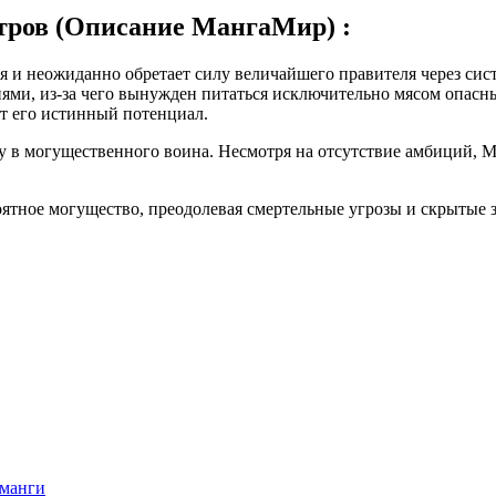
тров (Описание МангаМир) :
и неожиданно обретает силу величайшего правителя через сист
и, из-за чего вынужден питаться исключительно мясом опасных
т его истинный потенциал.
 в могущественного воина. Несмотря на отсутствие амбиций, М
оятное могущество, преодолевая смертельные угрозы и скрытые 