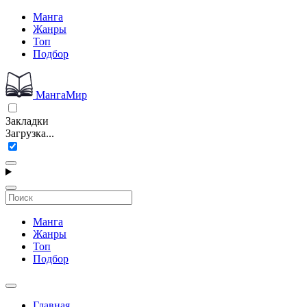
Манга
Жанры
Топ
Подбор
МангаМир
Закладки
Загрузка...
Манга
Жанры
Топ
Подбор
Главная