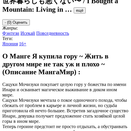
世界暮らしも悪くない〜 / I Bought a
Mountain: Living in
…
ещё
-
(0)
Оценить
Жанры:
Фэнтези
Исекай
Повседневность
Теги:
Япония
16+
О Манге Я купила гору ~ Жить в
другом мире не так уж и плохо ~
(Описание МангаМир) :
Сацуки Мочизуки покупает целую гору у божества по имени
Инари и осваивает магическое выживание в диком ином
мире.
Сацуки Мочизуки мечтала о покое одиночного похода, чтобы
сбежать от проблем в карьере и личной жизни, но судьба
приготовила ей нечто большее. Встретив загадочное существо
Инари, девушка получает предложение стать хозяйкой целой
горы в ином мире.
Теперь героине предстоит не просто отдыхать, а обустраивать