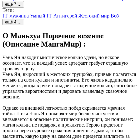
ещё 7 …
Теги:
ГГ мужчина
Умный ГГ
Антигерой
Жестокий мир
Веб
ещё 4 …
О Маньхуа Порочное везение
(Описание МангаМир) :
Чэнь Ян находит мистическое кольцо удачи, но вскоре
осознает, что за каждый успех артефакт требует страшную
кровавую цену.
Чэнь Ян, выросший в жестоких трущобах, привык полагаться
только на свои кулаки и инстинкты. Его жизнь кардинально
меняется, когда в руки попадает загадочное кольцо, способное
управлять вероятностями и даровать владельцу сказочное
везение.
Однако за внешней легкостью побед скрывается мрачная
тайна. Пока Чэнь Ян покоряет мир боевых искусств и
ввязывается в опасные политические интриги, он понимает:
магия кольца не подарок, а проклятие. Герою предстоит
пройти через суровые сражения и личные драмы, чтобы
выяснить, какую цену на самом деле придется заплатить за