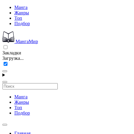
Манга
Жанры
Топ
Подбор
МангаМир
Закладки
Загрузка...
Манга
Жанры
Топ
Подбор
Главная