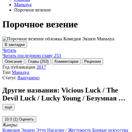
Маньхуа
Порочное везение
Порочное везение
В закладки
Читать
Читать последнюю главу
253
Описание
Главы (253)
Комментарии
Рецензии
Год публикации
2017
Тип
Маньхуа
Статус
Выпущено
Другие названия:
Vicious Luck / The
Devil Luck / Lucky Young / Безумная
…
ещё
10.0
(1)
Оценить
Жанры:
Комедия
Экшен
Этти
Насилие / Жестокость
Боевые искусства