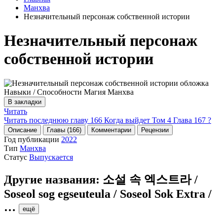
Манхва
Незначительный персонаж собственной истории
Незначительный персонаж
собственной истории
В закладки
Читать
Читать последнюю главу
166
Когда выйдет Том 4 Глава 167 ?
Описание
Главы (166)
Комментарии
Рецензии
Год публикации
2022
Тип
Манхва
Статус
Выпускается
Другие названия:
소설 속 엑스트라 /
Soseol sog egseuteula / Soseol Sok Extra /
…
ещё