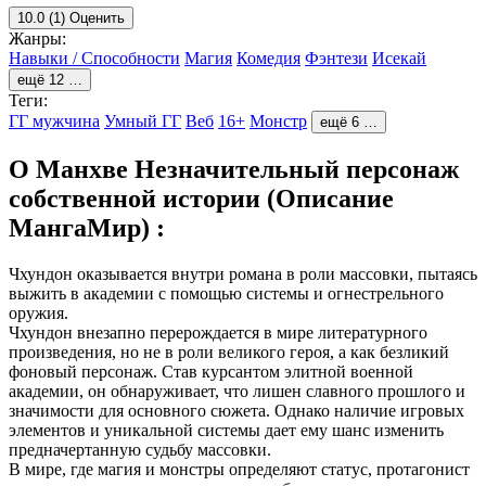
10.0
(1)
Оценить
Жанры:
Навыки / Способности
Магия
Комедия
Фэнтези
Исекай
ещё 12 …
Теги:
ГГ мужчина
Умный ГГ
Веб
16+
Монстр
ещё 6 …
О Манхве Незначительный персонаж
собственной истории (Описание
МангаМир) :
Чхундон оказывается внутри романа в роли массовки, пытаясь
выжить в академии с помощью системы и огнестрельного
оружия.
Чхундон внезапно перерождается в мире литературного
произведения, но не в роли великого героя, а как безликий
фоновый персонаж. Став курсантом элитной военной
академии, он обнаруживает, что лишен славного прошлого и
значимости для основного сюжета. Однако наличие игровых
элементов и уникальной системы дает ему шанс изменить
предначертанную судьбу массовки.
В мире, где магия и монстры определяют статус, протагонист