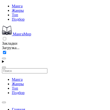
Манга
Жанры
Топ
Подбор
МангаМир
Закладки
Загрузка...
Манга
Жанры
Топ
Подбор
Главная