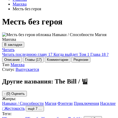
Манхва
Месть без героя
Месть без героя
В закладки
Читать
Читать последнюю главу
17
Когда выйдет Том 1 Глава 18 ?
Описание
Главы (17)
Комментарии
Рецензии
Тип
Манхва
Статус
Выпускается
Другие названия:
The Bill / 빌
-
(0)
Оценить
Жанры:
Навыки / Способности
Магия
Фэнтези
Приключения
Насилие
/ Жестокость
ещё 7 …
Теги: