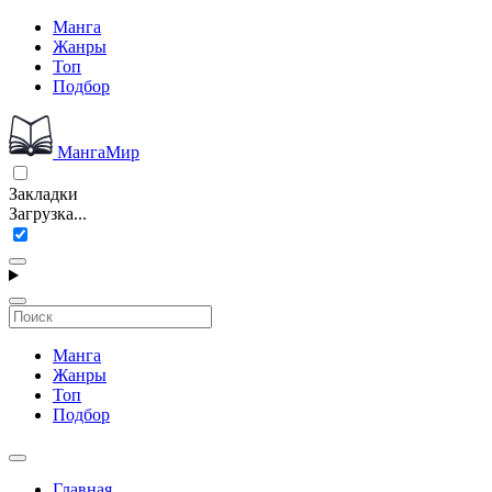
Манга
Жанры
Топ
Подбор
МангаМир
Закладки
Загрузка...
Манга
Жанры
Топ
Подбор
Главная