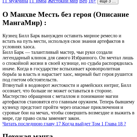
ГГ мужчина
ГГ имба
Жестокий мир
Веб
16+
ещё 3 …
О Манхве Месть без героя (Описание
МангаМир) :
Кузнец Билл Барк вынужден оставить мирное ремесло и
встать на путь мести, используя свои знания артефактов в
условиях хаоса.
Билл Барк — талантливый мастер, чьи руки создали
легендарный клинок для самого Избранного. Он мечтал лишь
о спокойной жизни в своей кузнице, но судьба распорядилась
иначе. Когда в государстве вспыхивает кровопролитная
борьба за власть и нарастает хаос, мирный быт героя рушится
под гнетом обстоятельств.
Втянутый в водоворот жестокости и армейских интриг, Билл
осознает, что больше не может оставаться в стороне.
Мастерство обращения с металлом и понимание магии
артефактов становятся его главным оружием. Теперь бывшему
кузнецу предстоит пройти через опасные приключения и
суровые бои на мечах, чтобы совершить возмездие и выжить в
мире, где право силы заменяет закон.
Читать последнюю главу
17
Когда выйдет Том 1 Глава 18 ?
Похожая манга