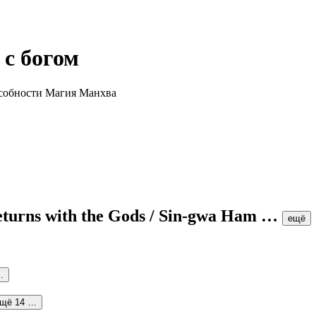
с богом
eturns with the Gods / Sin-gwa Ham
…
ещё
…
щё 14 …