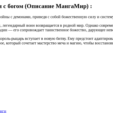
 с богом (Описание МангаМир) :
войны с демонами, приведя с собой божественную силу и систему
 легендарный воин возвращается в родной мир. Однако современ
 один — его сопровождает таинственное божество, дарующее нев
роль-рыцарь вступает в новую битву. Ему предстоит адаптиров
рое, который сочетает мастерство меча и магию, чтобы восстано