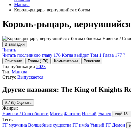
Манхва
Король-рыцарь, вернувшийся с богом
Король-рыцарь, вернувшийся 
В закладки
Читать
Читать последнюю главу
176
Когда выйдет Том 1 Глава 177 ?
Описание
Главы (176)
Комментарии
Рецензии
Год публикации
2023
Тип
Манхва
Статус
Выпускается
Другие названия:
The King of Knights R
9.7
(9)
Оценить
Жанры:
Навыки / Способности
Магия
Фэнтези
Исекай
Экшен
ещё 18 
Теги:
ГГ мужчина
Волшебные существа
ГГ имба
Умный ГГ
Демон
е