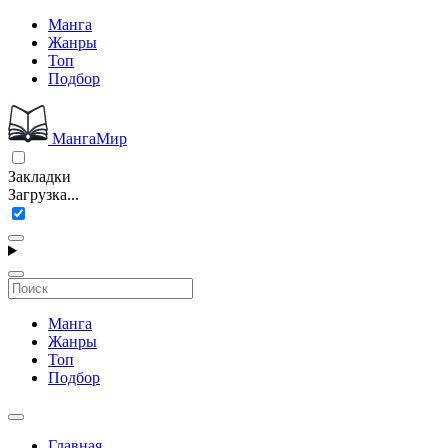
Манга
Жанры
Топ
Подбор
МангаМир
Закладки
Загрузка...
Манга
Жанры
Топ
Подбор
Главная