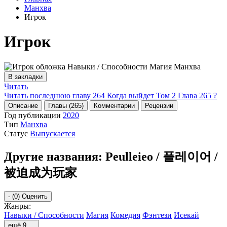
Манхва
Игрок
Игрок
В закладки
Читать
Читать последнюю главу
264
Когда выйдет Том 2 Глава 265 ?
Описание
Главы (265)
Комментарии
Рецензии
Год публикации
2020
Тип
Манхва
Статус
Выпускается
Другие названия:
Peulleieo / 플레이어 /
被迫成为玩家
-
(0)
Оценить
Жанры:
Навыки / Способности
Магия
Комедия
Фэнтези
Исекай
ещё 9 …