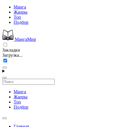
Манга
Жанры
Топ
Подбор
МангаМир
Закладки
Загрузка...
Манга
Жанры
Топ
Подбор
Главная