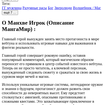
Теги:
ГГ мужчина
Разумные расы
Бог
Зверолюди
Волшебник / Маг
ещё 7 …
О Манхве Игрок (Описание
МангаМир) :
Главный герой вынужден занять место протагониста в мире
вебтуна и использовать игровые навыки для выживания в
фэнтези реальности.
Главный герой совершает роковую ошибку, оставив
популярный комментарий, который магическим образом
переносит его прямиком в центр событий известного вебтуна.
Теперь он не просто читатель, а ключевой персонаж,
вынужденный следовать сюжету и сражаться за свою жизнь в
суровом мире мечей и магии.
Используя уникальные игровые системы, легендарное оружие
и знания о будущем, протагонист должен развить свои
способности до невероятных высот. Ему предстоит
столкнуться с амнезией, опасными противниками и
сложными квестами. Это захватывающее приключение в