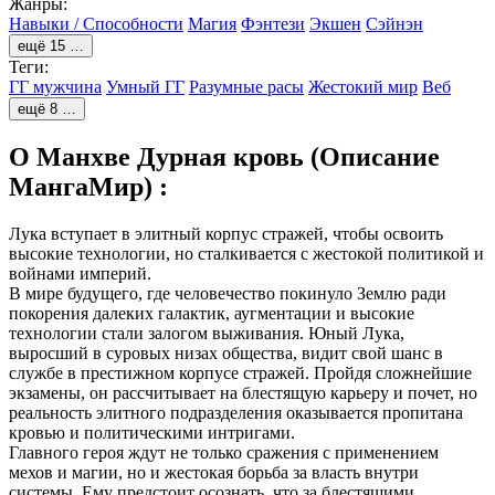
Жанры:
Навыки / Способности
Магия
Фэнтези
Экшен
Сэйнэн
ещё 15 …
Теги:
ГГ мужчина
Умный ГГ
Разумные расы
Жестокий мир
Веб
ещё 8 …
О Манхве Дурная кровь (Описание
МангаМир) :
Лука вступает в элитный корпус стражей, чтобы освоить
высокие технологии, но сталкивается с жестокой политикой и
войнами империй.
В мире будущего, где человечество покинуло Землю ради
покорения далеких галактик, аугментации и высокие
технологии стали залогом выживания. Юный Лука,
выросший в суровых низах общества, видит свой шанс в
службе в престижном корпусе стражей. Пройдя сложнейшие
экзамены, он рассчитывает на блестящую карьеру и почет, но
реальность элитного подразделения оказывается пропитана
кровью и политическими интригами.
Главного героя ждут не только сражения с применением
мехов и магии, но и жестокая борьба за власть внутри
системы. Ему предстоит осознать, что за блестящими