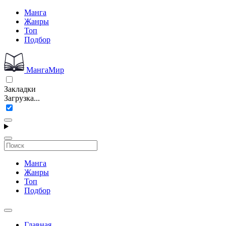
Манга
Жанры
Топ
Подбор
МангаМир
Закладки
Загрузка...
Манга
Жанры
Топ
Подбор
Главная