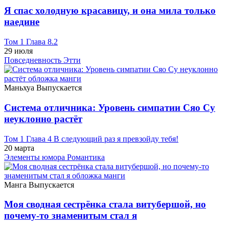
Я спас холодную красавицу, и она мила только
наедине
Том 1 Глава 8.2
29 июля
Повседневность
Этти
Маньхуа
Выпускается
Система отличника: Уровень симпатии Сяо Су
неуклонно растёт
Том 1 Глава 4 В следующий раз я превзойду тебя!
20 марта
Элементы юмора
Романтика
Манга
Выпускается
Моя сводная сестрёнка стала витубершой, но
почему-то знаменитым стал я