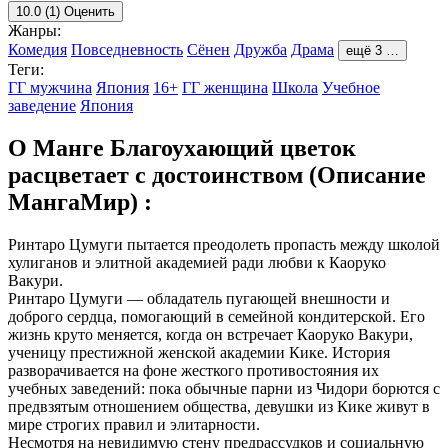
10.0
(1)
Оценить
Жанры:
Комедия
Повседневность
Сёнен
Дружба
Драма
ещё 3 …
Теги:
ГГ мужчина
Япония
16+
ГГ женщина
Школа
Учебное
заведение
Япония
О Манге Благоухающий цветок
расцветает с достоинством (Описание
МангаМир) :
Ринтаро Цумуги пытается преодолеть пропасть между школой
хулиганов и элитной академией ради любви к Каоруко
Вакури.
Ринтаро Цумуги — обладатель пугающей внешности и
доброго сердца, помогающий в семейной кондитерской. Его
жизнь круто меняется, когда он встречает Каоруко Вакури,
ученицу престижной женской академии Кике. История
разворачивается на фоне жесткого противостояния их
учебных заведений: пока обычные парни из Чидори борются с
предвзятым отношением общества, девушки из Кике живут в
мире строгих правил и элитарности.
Несмотря на невидимую стену предрассудков и социальную