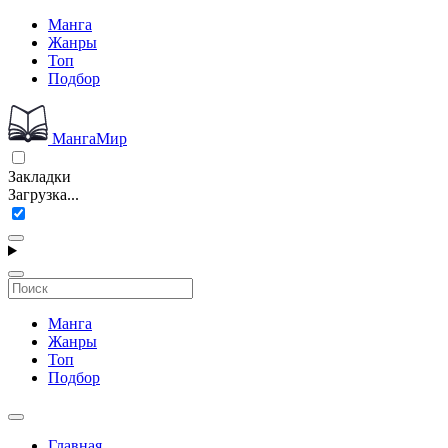
Манга
Жанры
Топ
Подбор
МангаМир
Закладки
Загрузка...
Манга
Жанры
Топ
Подбор
Главная