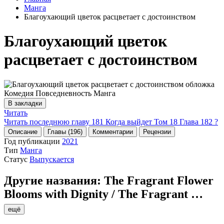
Манга
Благоухающий цветок расцветает с достоинством
Благоухающий цветок
расцветает с достоинством
В закладки
Читать
Читать последнюю главу
181
Когда выйдет Том 18 Глава 182 ?
Описание
Главы (196)
Комментарии
Рецензии
Год публикации
2021
Тип
Манга
Статус
Выпускается
Другие названия:
The Fragrant Flower
Blooms with Dignity / The Fragrant
…
ещё