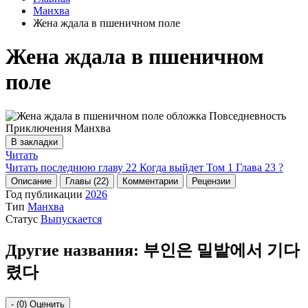
Манхва
Жена ждала в пшеничном поле
Жена ждала в пшеничном
поле
В закладки
Читать
Читать последнюю главу
22
Когда выйдет Том 1 Глава 23 ?
Описание
Главы (22)
Комментарии
Рецензии
Год публикации
2026
Тип
Манхва
Статус
Выпускается
Другие названия:
부인은 밀밭에서 기다
렸다
-
(0)
Оценить