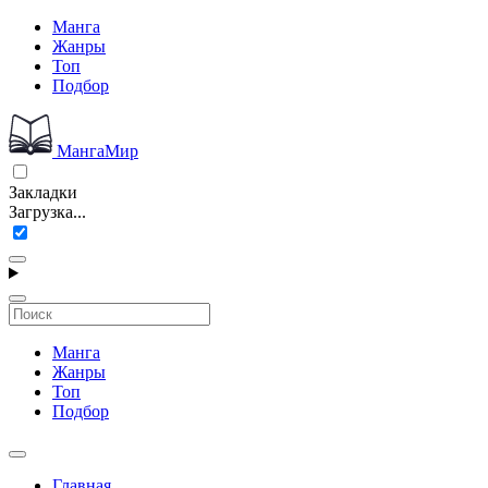
Манга
Жанры
Топ
Подбор
МангаМир
Закладки
Загрузка...
Манга
Жанры
Топ
Подбор
Главная