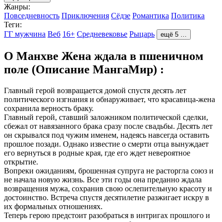
Жанры:
Повседневность
Приключения
Сёдзе
Романтика
Политика
Теги:
ГГ мужчина
Веб
16+
Средневековье
Рыцарь
ещё 5 …
О Манхве Жена ждала в пшеничном
поле (Описание МангаМир) :
Главный герой возвращается домой спустя десять лет
политического изгнания и обнаруживает, что красавица-жена
сохранила верность браку.
Главный герой, ставший заложником политической сделки,
сбежал от навязанного брака сразу после свадьбы. Десять лет
он скрывался под чужим именем, надеясь навсегда оставить
прошлое позади. Однако известие о смерти отца вынуждает
его вернуться в родные края, где его ждет невероятное
открытие.
Вопреки ожиданиям, брошенная супруга не расторгла союз и
не начала новую жизнь. Все эти годы она преданно ждала
возвращения мужа, сохранив свою ослепительную красоту и
достоинство. Встреча спустя десятилетие разжигает искру в
их формальных отношениях.
Теперь герою предстоит разобраться в интригах прошлого и